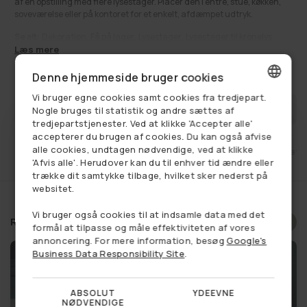
af en opstilling med flere lysestager. Placér den i entré, stue, køkken,
soveværelse eller på kontoret for et enkelt, afdæmpet udtryk.
Se alt:
Dekoration
,
Få på lager
,
Lysestager
,
Lysestager til kronelys
Læs mere
309,00 kr
Udsalgspris
Normalpris
559,00 kr
Denne hjemmeside bruger cookies
Vi bruger egne cookies samt cookies fra tredjepart.
DANISH
FÅ BESKED NÅR VAREN ER PÅ LAGER
Nogle bruges til statistik og andre sættes af
tredjepartstjenester. Ved at klikke 'Accepter alle'
GERMAN
accepterer du brugen af cookies. Du kan også afvise
alle cookies, undtagen nødvendige, ved at klikke
et
Fri fragt ved køb over 749,-
14 dages retu
NORWEGIAN
'Afvis alle'. Herudover kan du til enhver tid ændre eller
trække dit samtykke tilbage, hvilket sker nederst på
SWEDISH
websitet.
Vi bruger også cookies til at indsamle data med det
Relaterede produkter
Vælg et produkt, og se om du
formål at tilpasse og måle effektiviteten af vores
annoncering. For mere information, besøg
Google's
har vundet en rabat
Business Data Responsibility Site
.
ABSOLUT
YDEEVNE
NØDVENDIGE