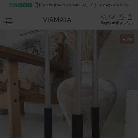
Gå til
Fri fragt ved køb over 749,-
14 dages returret
indhold
Kurv
Menu
Søg
Gemte
Konto
Kurv
45%