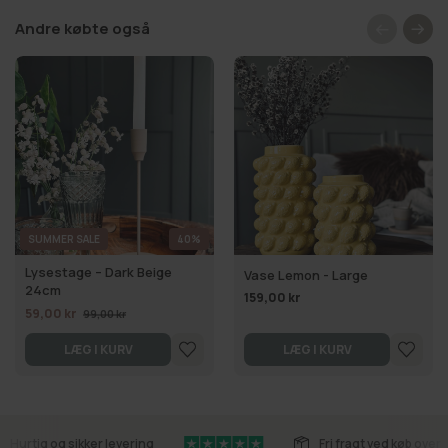
Andre købte også
SUMMER SALE
40%
Lysestage – Dark Beige
Vase Lemon - Large
24cm
159,00 kr
59,00 kr
99,00 kr
LÆG I KURV
LÆG I KURV
Hurtig og sikker levering
Fri fragt ved køb over 