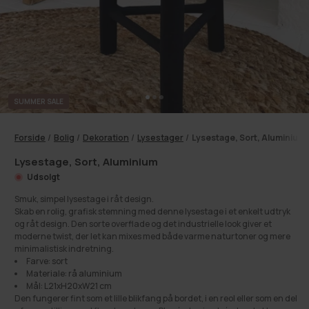
SUMMER SALE
Forside
/
Bolig
/
Dekoration
/
Lysestager
/
Lysestage, Sort, Aluminium
Lysestage, Sort, Aluminium
Udsolgt
Smuk, simpel lysestage i råt design.
Skab en rolig, grafisk stemning med denne lysestage i et enkelt udtryk
og råt design. Den sorte overflade og det industrielle look giver et
moderne twist, der let kan mixes med både varme naturtoner og mere
minimalistisk indretning.
Farve: sort
Materiale: rå aluminium
Mål: L21xH20xW21 cm
Den fungerer fint som et lille blikfang på bordet, i en reol eller som en del