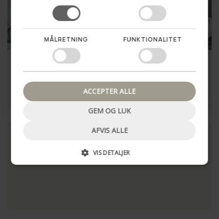
MÅLRETNING
FUNKTIONALITET
Nej tak, luk pop up
Lysestage - Vendbar grønt
Lysestage kantet Alu sort
glas
69,00 kr
60,00 kr
ACCEPTER ALLE
LÆG I KURV
LÆG I KURV
GEM OG LUK
AFVIS ALLE
VIS DETALJER