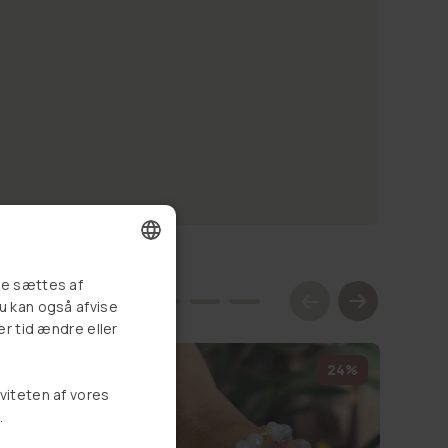
DANISH
re sættes af
Du kan også afvise
GERMAN
er tid ændre eller
NORWEGIAN
22%
24%
SWEDISH
iviteten af vores
.