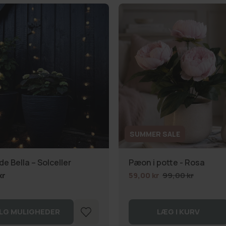
SUMMER SALE
e Bella – Solceller
Pæon i potte - Rosa
kr
59,00 kr
99,00 kr
LG MULIGHEDER
LÆG I KURV