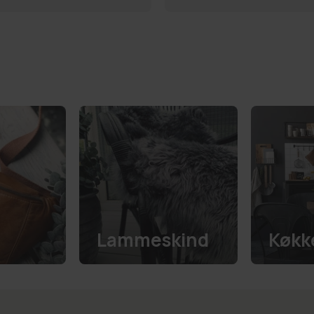
Lammeskind
Køkk