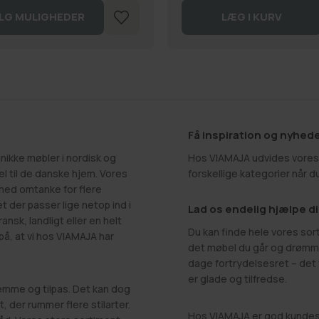
LG MULIGHEDER
LÆG I KURV
Få inspiration og nyhed
nikke møbler i nordisk og
Hos VIAMAJA udvides vores 
l til de danske hjem. Vores
forskellige kategorier når d
med omtanke for flere
t der passer lige netop ind i
Lad os endelig hjælpe d
ansk, landligt eller en helt
Du kan finde hele vores sort
 på, at vi hos VIAMAJA har
det møbel du går og drømmer
dage fortrydelsesret – det 
er glade og tilfredse.
hjemme og tilpas. Det kan dog
 der rummer flere stilarter.
Hos VIAMAJA er god kundese