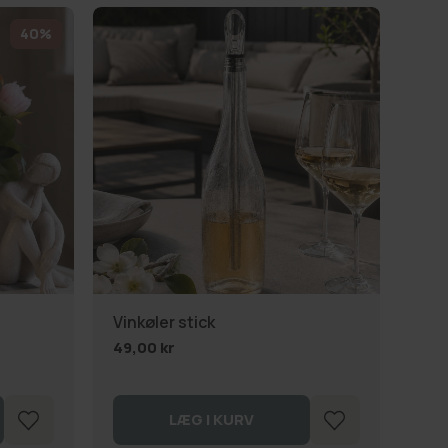
40%
SU
Vinkøler stick
Bor
49,00 kr
39,
LÆG I KURV