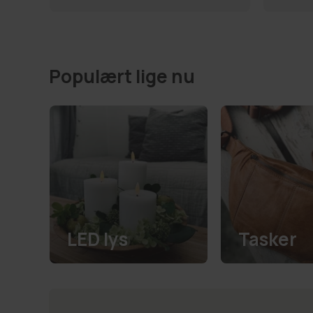
Populært lige nu
LED lys
Tasker