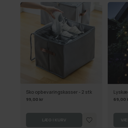
Sko opbevaringskasser - 2 stk
Lyskæd
99,00 kr
69,00 
LÆG I KURV
VÆ