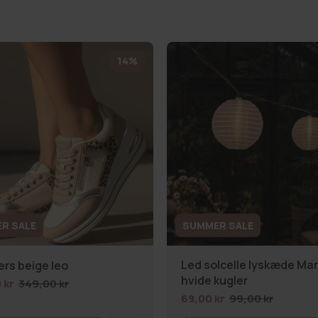
14%
R SALE
SUMMER SALE
Led solcelle lyskæde Mary
rs beige leo
hvide kugler
 kr
349,00 kr
69,00 kr
99,00 kr