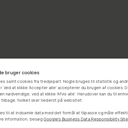
e bruger cookies
es samt cookies fra tredjepart. Nogle bruges til statistik og and
. Ved at klikke 'Accepter alle' accepterer du brugen af cookies. 
Vælg et produkt, og se om
n nødvendige, ved at klikke 'Afvis alle'. Herudover kan du til enhv
tilbage, hvilket sker nederst på websitet.
du har vundet en rabat
17%
es til at indsamle data med det formål at tilpasse og måle effekt
re information, besøg
Google's Business Data Responsibility Site