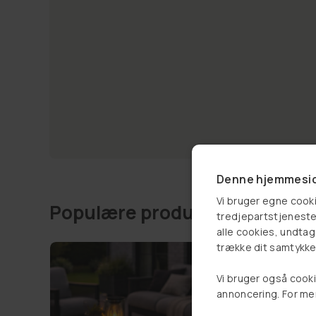
Denne hjemmesid
Vi bruger egne cooki
Populære produkter
tredjepartstjenester
alle cookies, undtage
trække dit samtykke 
34%
Vi bruger også cooki
annoncering. For me