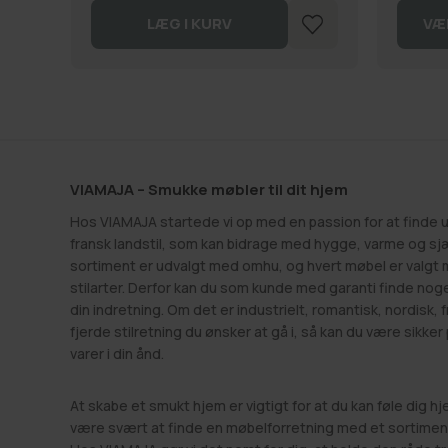
LÆG I KURV
VÆ
VIAMAJA – Smukke møbler til dit hjem
Hos VIAMAJA startede vi op med en passion for at finde u
fransk landstil, som kan bidrage med hygge, varme og sjæ
sortiment er udvalgt med omhu, og hvert møbel er valgt 
stilarter. Derfor kan du som kunde med garanti finde noge
din indretning. Om det er industrielt, romantisk, nordisk, fr
fjerde stilretning du ønsker at gå i, så kan du være sikker
varer i din ånd.
At skabe et smukt hjem er vigtigt for at du kan føle dig 
være svært at finde en møbelforretning med et sortiment,