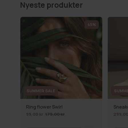
Nyeste produkter
45%
SUMMER SALE
SUMME
Ring flower Swirl
Sneake
99,00 kr
179,00 kr
299,00