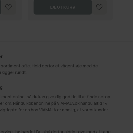
LÆG I KURV
er
sortiment ofte. Hold derfor et vågent øje med de
u kigger rundt.
ig
iment online, så du kan give dig god tid til at finde netop
 om. Når du køber online på VIAMAJA.dk har du altid 14
vigtigste for os hos VIAMAJA er nemlig, at vores kunder
rvice i højsædet Du skal derfor aldrig tøve med at tage