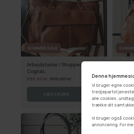
SUMMER SALE
SUMME
Arbejdstaske / Shopper JADA
Lapto
Cognac
999,00
Denne hjemmesid
599,00 kr
999,00 kr
Vi bruger egne cooki
tredjepartstjenester
LÆG I KURV
alle cookies, undtage
trække dit samtykke 
Vi bruger også cooki
44%
annoncering. For me