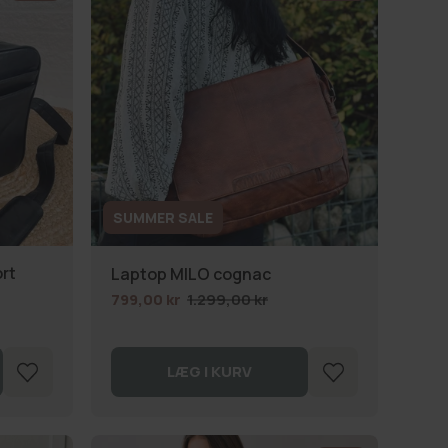
SUMMER SALE
rt
Laptop MILO cognac
799,00 kr
1.299,00 kr
LÆG I KURV