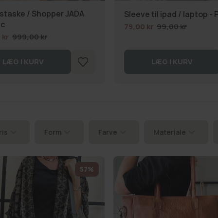
staske / Shopper JADA
Sleeve til ipad / laptop - 
c
79,00 kr
99,00 kr
 kr
999,00 kr
LÆG I KURV
LÆG I KURV
ris
Form
Farve
Materiale
57%