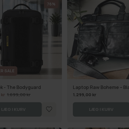
76%
R SALE
k - The Bodyguard
Laptop Raw Boheme – Bl
 kr
1.699,00 kr
1.299,00 kr
LÆG I KURV
LÆG I KURV