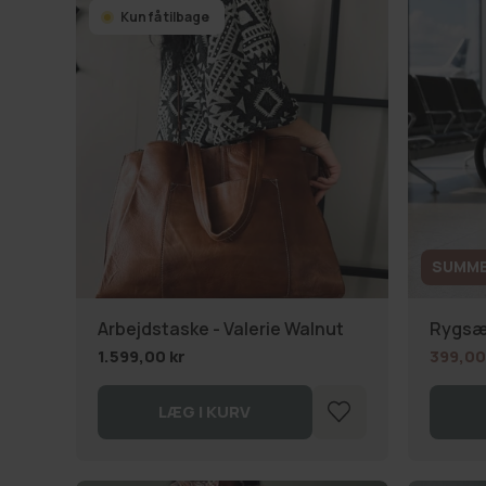
Kun få tilbage
SUMME
Arbejdstaske - Valerie Walnut
Rygsæ
1.599,00 kr
399,00
LÆG I KURV