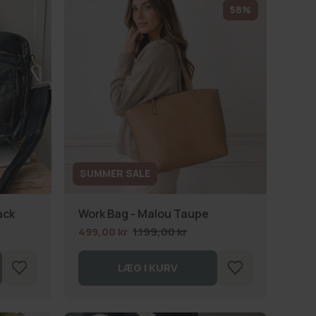
58%
SUMMER SALE
ack
Work Bag - Malou Taupe
499,00 kr
1.199,00 kr
LÆG I KURV