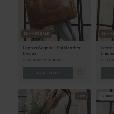
SUMMER SALE
SUMME
Laptop Cognac - Soft leather
Laptop
Unisex
Unise
299,00 kr
699,00 kr
299,00
LÆG I KURV
40%
Kun f