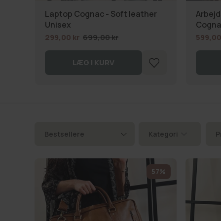
Laptop Cognac - Soft leather
Arbejd
Unisex
Cogna
299,00 kr
699,00 kr
599,00
LÆG I KURV
Kategori
P
57%