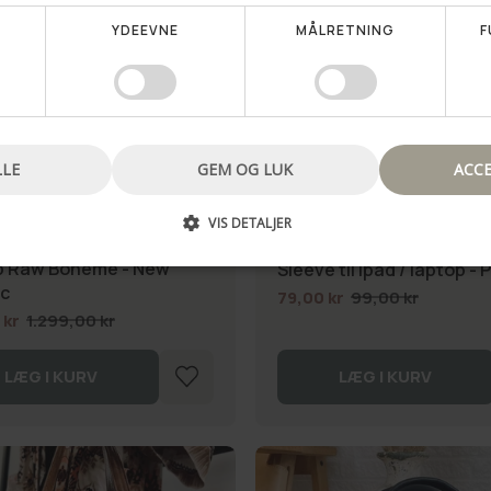
YDEEVNE
MÅLRETNING
F
Nej tak, jeg vil ikke vinde en rabat
LLE
GEM OG LUK
ACCE
R SALE
SUMMER SALE
VIS DETALJER
p Raw Boheme - New
Sleeve til ipad / laptop - 
c
79,00 kr
99,00 kr
 kr
1.299,00 kr
LÆG I KURV
LÆG I KURV