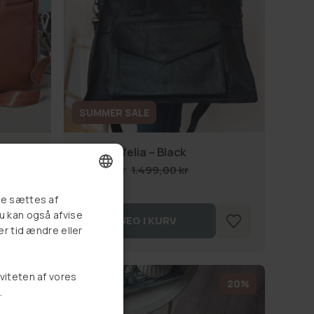
SUMMER SALE
Y -
Taske Ofelia – Black
999,00 kr
1.499,00 kr
DANISH
re sættes af
Du kan også afvise
LÆG I KURV
GERMAN
er tid ændre eller
NORWEGIAN
SWEDISH
iviteten af vores
20%
20%
.