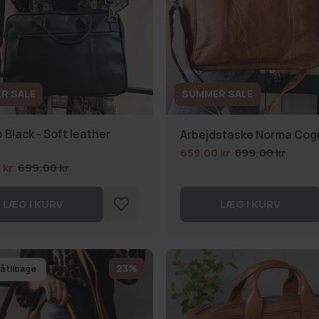
R SALE
SUMMER SALE
 Black - Soft leather
Arbejdstaske Norma Cog
x
659,00 kr
899,00 kr
 kr
699,00 kr
LÆG I KURV
LÆG I KURV
23%
å tilbage