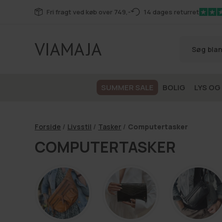
Gå til
Fri fragt ved køb over 749,-
14 dages returret
indhold
SUMMER SALE
BOLIG
LYS OG
Forside
/
Livsstil
/
Tasker
/
Computertasker
COMPUTERTASKER