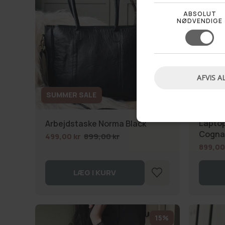
ABSOLUT
NØDVENDIGE
AFVIS A
SUMMER SALE
SUMME
Lapto
Arbejdstaske Norma Black
Cogna
499,00 kr
899,00 kr
899,00
LÆG I KURV
15%