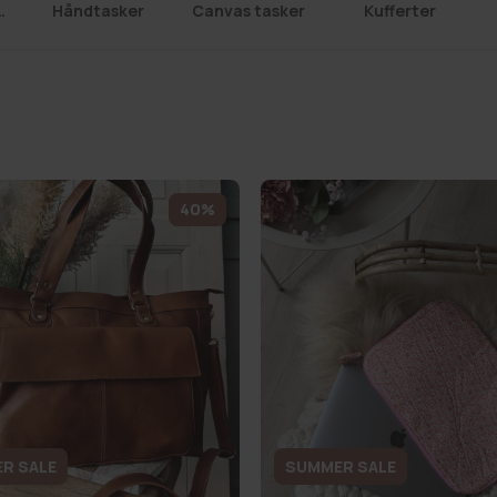
y tasker
Håndtasker
Canvas tasker
Kufferter
40%
R SALE
SUMMER SALE