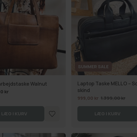
SUMMER SALE
Laptop Taske MELLO – So
 arbejdstaske Walnut
skind
0 kr
999,00 kr
1.399,00 kr
LÆG I KURV
LÆG I KURV