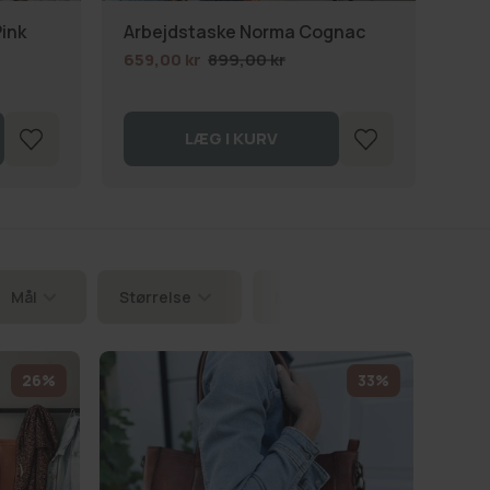
Lap
Pink
Arbejdstaske Norma Cognac
Uni
659,00 kr
899,00 kr
299
LÆG I KURV
Mål
Størrelse
Mønster
Egnet til
26%
33%