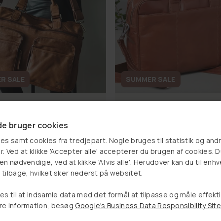
R SALE
SUMMER SALE
Laptop Taske MELLO ITAL
p Raw Boheme - Cognac
Cognac
 kr
1.299,00 kr
e bruger cookies
999,00 kr
1.399,00 kr
es samt cookies fra tredjepart. Nogle bruges til statistik og and
. Ved at klikke 'Accepter alle' accepterer du brugen af cookies. 
LÆG I KURV
LÆG I KURV
Vælg et produkt, og se om
n nødvendige, ved at klikke 'Afvis alle'. Herudover kan du til enhv
tilbage, hvilket sker nederst på websitet.
du har vundet en rabat
es til at indsamle data med det formål at tilpasse og måle effekt
30%
re information, besøg
Google's Business Data Responsibility Site