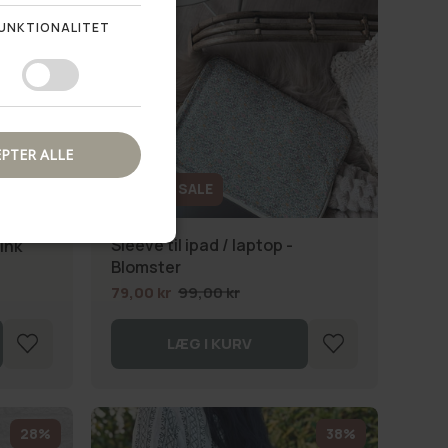
UNKTIONALITET
PTER ALLE
SUMMER SALE
Sleeve til ipad / laptop -
Pink
Blomster
79,00 kr
99,00 kr
LÆG I KURV
28%
38%