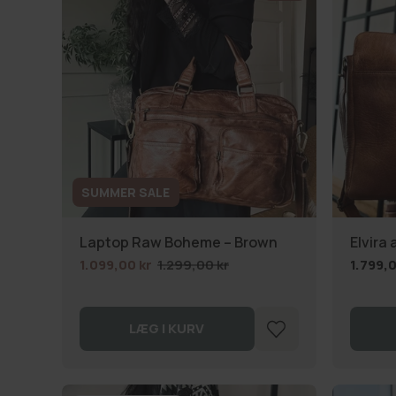
SUMMER SALE
Laptop Raw Boheme – Brown
Elvira
1.099,00 kr
1.299,00 kr
1.799,0
LÆG I KURV