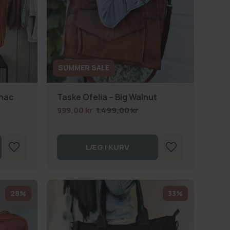
SUMMER SALE
nac
Taske Ofelia – Big Walnut
999,00 kr
1.499,00 kr
LÆG I KURV
28%
33%