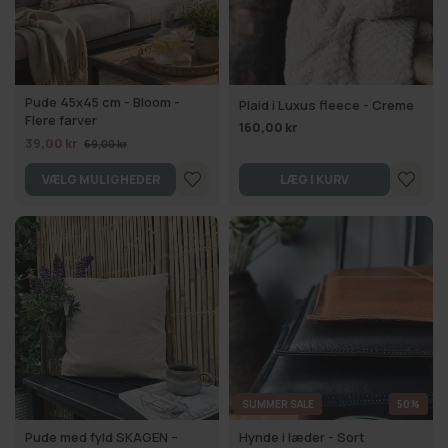
Pude 45x45 cm - Bloom -
Plaid i Luxus fleece - Creme
Flere farver
160,00 kr
39,00 kr
69,00 kr
VÆLG MULIGHEDER
LÆG I KURV
SUMMER SALE
50%
Pude med fyld SKAGEN –
Hynde i læder - Sort