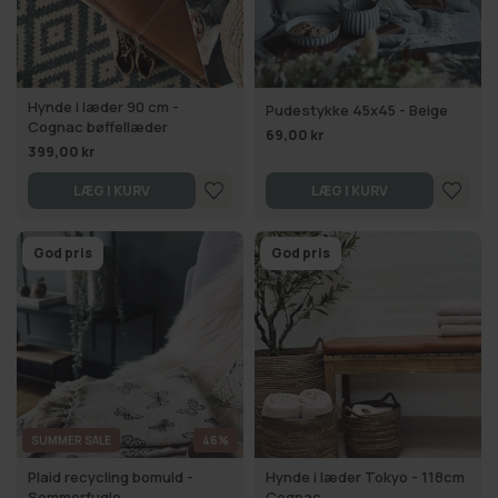
Hynde i læder 90 cm -
Pudestykke 45x45 - Beige
Cognac bøffellæder
69,00 kr
399,00 kr
LÆG I KURV
LÆG I KURV
God pris
God pris
SUMMER SALE
46%
Plaid recycling bomuld -
Hynde i læder Tokyo - 118cm
Sommerfugle
Cognac