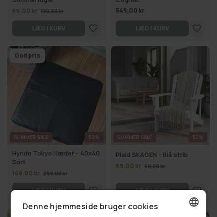
549,00 kr
69,00 kr
129,00 kr
LÆG I KURV
LÆG I KURV
God pris
SUMMER SALE
50%
SUMMER SALE
30%
Hynde Tokyo i læder - 40x40
Plaid SKAGEN - Blå strib
Sort
69,00 kr
99,00 kr
149,00 kr
299,00 kr
LÆG I KURV
LÆG I KURV
Denne hjemmeside bruger cookies