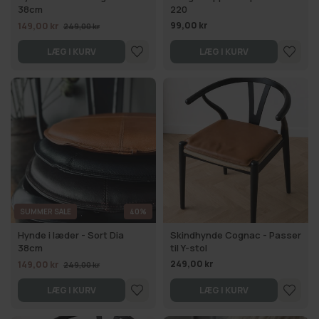
38cm
220
99,00 kr
149,00 kr
249,00 kr
LÆG I KURV
LÆG I KURV
SUMMER SALE
40%
Hynde i læder - Sort Dia
Skindhynde Cognac - Passer
38cm
til Y-stol
249,00 kr
149,00 kr
249,00 kr
LÆG I KURV
LÆG I KURV