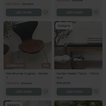
149,00 kr
199,00 kr
249,00 kr
399,00 kr
LÆG I KURV
LÆG I KURV
God pris
SUMMER SALE
25%
Skindhynde Cognac - Model
Hynde i læder Tokyo - 118cm
7
Sort
549,00 kr
149,00 kr
199,00 kr
LÆG I KURV
LÆG I KURV
God pris