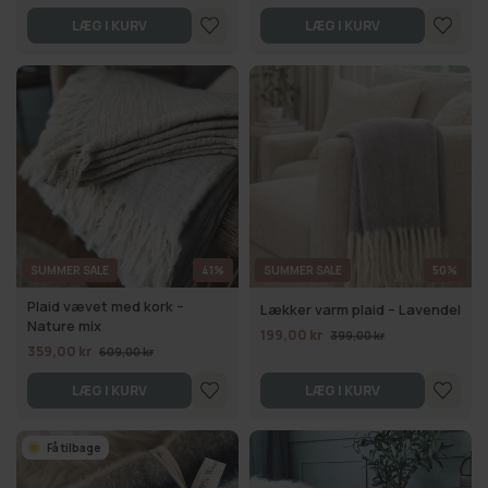
LÆG I KURV
LÆG I KURV
SUMMER SALE
41%
SUMMER SALE
50%
Plaid vævet med kork –
Lækker varm plaid – Lavendel
Nature mix
199,00 kr
399,00 kr
359,00 kr
609,00 kr
LÆG I KURV
LÆG I KURV
Få tilbage