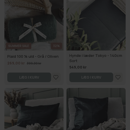
SUMMER SALE
32%
Hynde i læder Tokyo - 140cm
Plaid 100 % uld - Grå / Oliven
Sort
269,00 kr
399,00 kr
549,00 kr
LÆG I KURV
LÆG I KURV