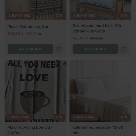
SUMMER SALE
25%
SUMMER SALE
34%
Stolehynde med fyld - Blå
Plaid - Boheme cotton
Striber 40x40cm
149,00 kr
199,00 kr
45,00 kr
69,00 kr
LÆG I KURV
LÆG I KURV
SUMMER SALE
46%
SUMMER SALE
20%
Plaid recycling bomuld -
Kølende hovedpude 40x60
Coffee
cm