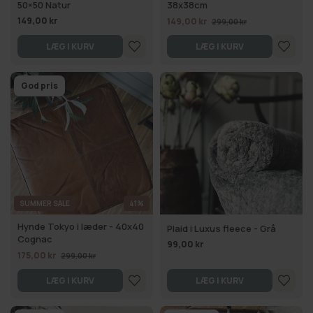
50×50 Natur
38x38cm
149,00 kr
149,00 kr
299,00 kr
LÆG I KURV
LÆG I KURV
God pris
SUMMER SALE
41%
Hynde Tokyo i læder - 40x40
Plaid i Luxus fleece - Grå
Cognac
99,00 kr
175,00 kr
299,00 kr
LÆG I KURV
LÆG I KURV