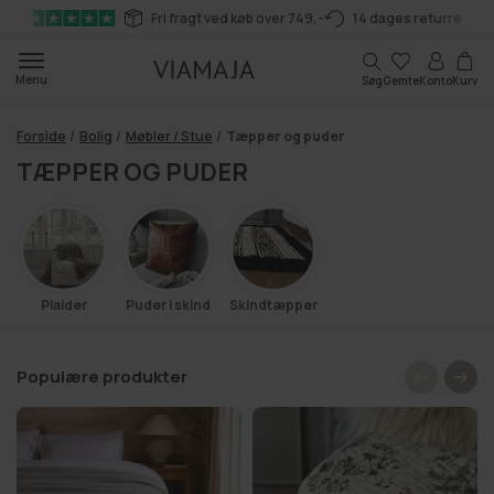
Gå til
Fri fragt ved køb over 749,-
14 dages returret
indhold
Kurv
Menu
Søg
Gemte
Konto
Kurv
Forside
/
Bolig
/
Møbler / Stue
/
Tæpper og puder
TÆPPER OG PUDER
Plaider
Puder i skind
Skindtæpper
Populære produkter