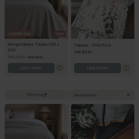
SUMMER SALE
24%
Sengetæppe Taupe 220 x
Tæppe - Wild flora
240
149,00 kr
159,00 kr
209,00 kr
LÆG I KURV
LÆG I KURV
Filtrering