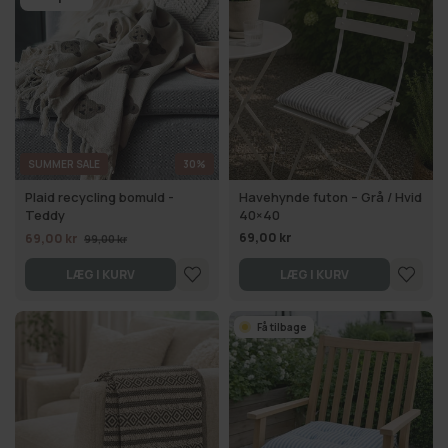
SUMMER SALE
30%
Plaid recycling bomuld -
Havehynde futon – Grå / Hvid
Teddy
40×40
69,00 kr
69,00 kr
99,00 kr
LÆG I KURV
LÆG I KURV
Få tilbage