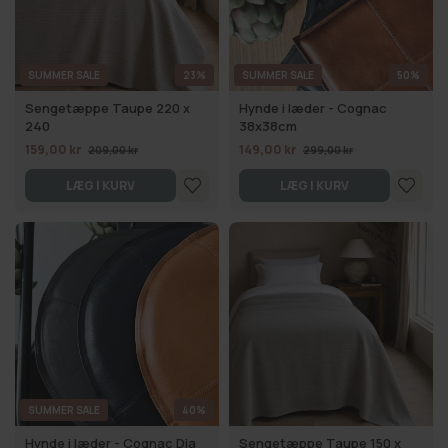
SUMMER SALE
23%
SUMMER SALE
50%
Sengetæppe Taupe 220 x
Hynde i læder - Cognac
240
38x38cm
159,00 kr
149,00 kr
209,00 kr
299,00 kr
LÆG I KURV
LÆG I KURV
SUMMER SALE
40%
Hynde i læder - Cognac Dia
Sengetæppe Taupe 150 x