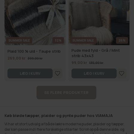
SUMMER SALE
32%
SUMMER SALE
26%
Pude med fyld - Grå / Mint
Plaid 100 % uld - Taupe strib
strib 43x43
269,00 kr
399,00 kr
99,00 kr
135,00 kr
LÆG I KURV
LÆG I KURV
SE FLERE PRODUKTER
Køb bløde tæpper, plaider og pynte puder hos VIAMAJA
Vi har et stort udvalg af både lækre moderne puder, plaider og tæpper,
der kan passe ind i flere forskellige stilarter. Scroll op på denne side, og