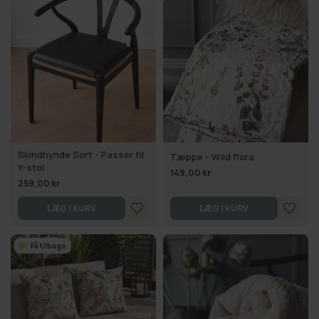
Skindhynde Sort - Passer til
Tæppe - Wild flora
Y-stol
149,00 kr
259,00 kr
LÆG I KURV
LÆG I KURV
Få tilbage