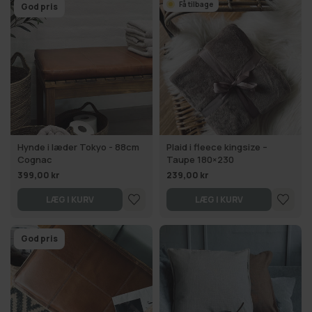
Få tilbage
God pris
Hynde i læder Tokyo - 88cm
Plaid i fleece kingsize –
Cognac
Taupe 180×230
399,00 kr
239,00 kr
LÆG I KURV
LÆG I KURV
God pris