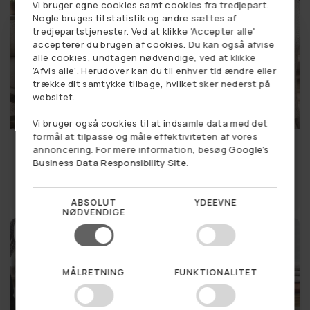
God pris
Vi bruger egne cookies samt cookies fra tredjepart.
DANISH
Nogle bruges til statistik og andre sættes af
tredjepartstjenester. Ved at klikke 'Accepter alle'
GERMAN
accepterer du brugen af cookies. Du kan også afvise
alle cookies, undtagen nødvendige, ved at klikke
NORWEGIAN
'Afvis alle'. Herudover kan du til enhver tid ændre eller
trække dit samtykke tilbage, hvilket sker nederst på
SWEDISH
websitet.
Vi bruger også cookies til at indsamle data med det
formål at tilpasse og måle effektiviteten af vores
Picnictæppe - Brun
Picnictæppe pink
annoncering. For mere information, besøg
Google's
Patchwork
149,00 kr
Business Data Responsibility Site
.
149,00 kr
LÆG I KURV
LÆG I KURV
ABSOLUT
YDEEVNE
NØDVENDIGE
Vil du vinde en hemmelig
God pris
God pris
rabat til dit første køb?
MÅLRETNING
FUNKTIONALITET
Ja tak!