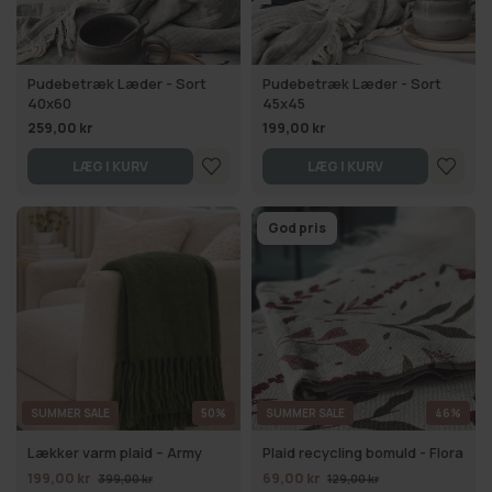
Pudebetræk Læder - Sort
Pudebetræk Læder - Sort
40x60
45x45
259,00 kr
199,00 kr
LÆG I KURV
LÆG I KURV
God pris
SUMMER SALE
50%
SUMMER SALE
46%
Lækker varm plaid – Army
Plaid recycling bomuld - Flora
199,00 kr
69,00 kr
399,00 kr
129,00 kr