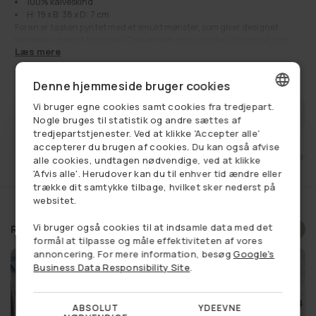
100% kalveskind
H: 19 x B: 38 x D: 7 cm
Foran er tasken pyntet med et smukt mønster, som giver designet
karakter uden at tage over. Den er nem at bruge til et afslappet look
Læs mere
eller som et lille statement i en enkel garderobe.
Tasken lukkes i toppen med lynlås, så dine ting bliver samlet og lette at
460,00 kr
Udsalgspris
Normalpris
910,00 kr
få fat i. Indvendigt finder du ét primært rum med plads til diverse
Denne hjemmeside bruger cookies
hverdagsting, og med den justerbare crossbody-rem kan du tilpasse,
hvordan du bærer den.
Vi bruger egne cookies samt cookies fra tredjepart.
FÅ BESKED NÅR VAREN ER PÅ LAGER
DANISH
Nogle bruges til statistik og andre sættes af
Se alt:
Bæltetasker
,
Få på lager
,
Livsstil
,
Lædertasker
,
Tasker
tredjepartstjenester. Ved at klikke 'Accepter alle'
GERMAN
accepterer du brugen af cookies. Du kan også afvise
et
Fri fragt ved køb over 749,-
14 dages retu
alle cookies, undtagen nødvendige, ved at klikke
NORWEGIAN
'Afvis alle'. Herudover kan du til enhver tid ændre eller
trække dit samtykke tilbage, hvilket sker nederst på
SWEDISH
websitet.
Vi bruger også cookies til at indsamle data med det
Relaterede produkter
formål at tilpasse og måle effektiviteten af vores
annoncering. For mere information, besøg
Google's
Business Data Responsibility Site
.
ABSOLUT
YDEEVNE