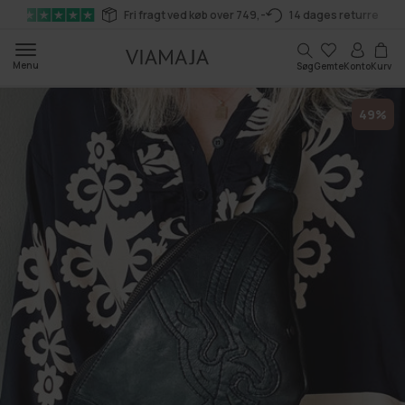
Gå til
Fri fragt ved køb over 749,-
14 dages returret
indhold
Kurv
Menu
Søg
Gemte
Konto
Kurv
49%