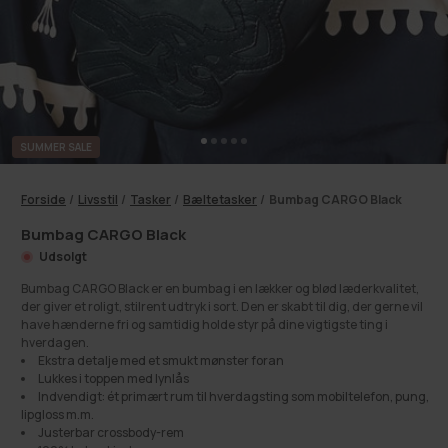
SUMMER SALE
Forside
/
Livsstil
/
Tasker
/
Bæltetasker
/
Bumbag CARGO Black
Bumbag CARGO Black
Udsolgt
Bumbag CARGO Black er en bumbag i en lækker og blød læderkvalitet,
der giver et roligt, stilrent udtryk i sort. Den er skabt til dig, der gerne vil
have hænderne fri og samtidig holde styr på dine vigtigste ting i
hverdagen.
Ekstra detalje med et smukt mønster foran
Lukkes i toppen med lynlås
Indvendigt: ét primært rum til hverdagsting som mobiltelefon, pung,
lipgloss m.m.
Justerbar crossbody-rem