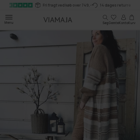
Gå til
Fri fragt ved køb over 749,-
14 dages returret
indhold
Kurv
Menu
Søg
Gemte
Konto
Kurv