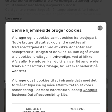
en enkel top. Farven camel tilfører varme til garderoben og fungerer
smukt sammen med både lyse og mørke nuancer.
Cardiganen er nem at tage på, når temperaturen skifter i løbet af
dagen — brug den som et ekstra lag på kontoret, på farten eller når
Læs mere
aftenen bliver køligere.
660,00 kr
Se alt:
Normalpris
Alle overdele
,
Cardigans
,
Få på lager
,
Livsstil
,
Tøj
Denne hjemmeside bruger cookies
Vi bruger egne cookies samt cookies fra tredjepart.
FÅ BESKED NÅR VAREN ER PÅ LAGER
DANISH
Nogle bruges til statistik og andre sættes af
tredjepartstjenester. Ved at klikke 'Accepter alle'
GERMAN
accepterer du brugen af cookies. Du kan også afvise
et
Fri fragt ved køb over 749,-
14 dages retu
alle cookies, undtagen nødvendige, ved at klikke
NORWEGIAN
'Afvis alle'. Herudover kan du til enhver tid ændre eller
trække dit samtykke tilbage, hvilket sker nederst på
SWEDISH
websitet.
Vi bruger også cookies til at indsamle data med det
Relaterede produkter
Vælg et produkt, og se om du
formål at tilpasse og måle effektiviteten af vores
annoncering. For mere information, besøg
Google's
har vundet en rabat
Business Data Responsibility Site
.
ABSOLUT
YDEEVNE