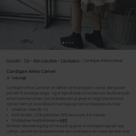
Forside
/
Tøj
/
Alle overdele
/
Cardigans
/
Cardigan Alma Camel
Cardigan Alma Camel
Udsolgt
Cardigan Alma Camel er en lækker strikcardigan i camel, der passer
perfekt til de kølige dage – og er lige så skøn at smide over skuldrene på
en lun sommeraften. Det stribede udtryk giver et roligt, klassisk look,
som er nemt at style både til hverdag og mere afslappede stunder.
Onesize – max str. 42
52% acryllic, 22% polyester, 18% lana wool, 8% viskose
Find bukserne på billederne
HER
Strikken føles behagelig at have på og giver et afslappet lag-på-lag-
udtryk, uanset om du kombinerer den med jeans, en nederdel eller over