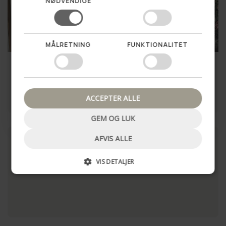
NØDVENDIGE
MÅLRETNING
FUNKTIONALITET
Nej tak, luk pop up
Cardigan CREATION
Cardigan Rosalie Black
499,00 kr
549,00 kr
ACCEPTER ALLE
LÆG I KURV
LÆG I KURV
GEM OG LUK
AFVIS ALLE
VIS DETALJER