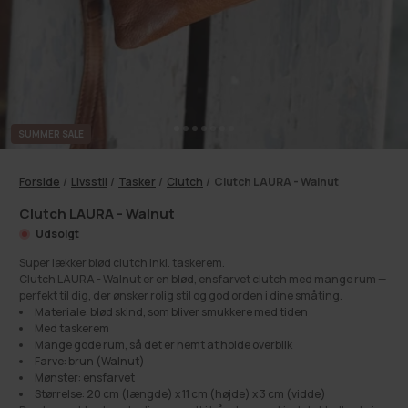
SUMMER SALE
Forside
/
Livsstil
/
Tasker
/
Clutch
/
Clutch LAURA - Walnut
Clutch LAURA - Walnut
Udsolgt
Super lækker blød clutch inkl. taskerem.
Clutch LAURA - Walnut er en blød, ensfarvet clutch med mange rum —
perfekt til dig, der ønsker rolig stil og god orden i dine småting.
Materiale: blød skind, som bliver smukkere med tiden
Med taskerem
Mange gode rum, så det er nemt at holde overblik
Farve: brun (Walnut)
Mønster: ensfarvet
Størrelse: 20 cm (længde) x 11 cm (højde) x 3 cm (vidde)