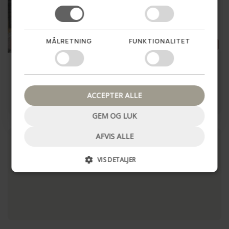
Vil du vinde en hemmelig
rabat til dit første køb?
MÅLRETNING
FUNKTIONALITET
SUMMER SALE
56%
SUMMER SALE
44%
Ja tak!
Clutch - Golden Chic
Clutch Naja - Brown
Nej tak, luk pop up
399,00 kr
499,00 kr
899,00 kr
899,00 kr
ACCEPTER ALLE
LÆG I KURV
LÆG I KURV
GEM OG LUK
AFVIS ALLE
VIS DETALJER