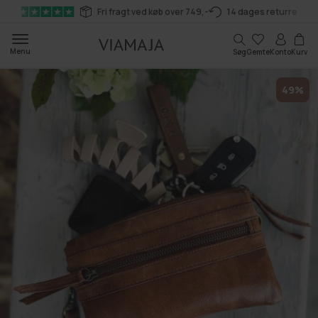
Gå til
Fri fragt ved køb over 749,-
14 dages returret
indhold
Kurv
Menu
Søg
Gemte
Konto
Kurv
49%