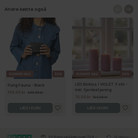
Andre købte også
SUMMER SALE
50%
SUMMER SALE
50%
LED Bloklys / VIOLET 3 stk –
Pung Fauna - Black
Inkl. fjernbetjening
199,00 kr
400,00 kr
75,00 kr
149,00 kr
LÆG I KURV
LÆG I KURV
Fri fragt ved køb over 749,-
14 dages ret