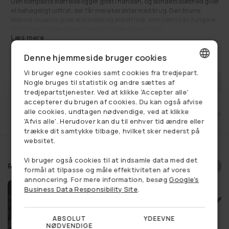
Den kompakte størrelse ligger godt i hånden, og skindets blødhed giver
et behageligt udtryk, der får mere karakter med brug. Den brune
Walnut-nuance giver et klassisk og enkelt look, som nemt kan fungere
både i hverdagen og ved mere pyntede anledninger.
Læs mere
Se alt:
Clutch
,
Få på lager
,
Livsstil
,
Tasker
360,00 kr
Udsalgspris
Normalpris
710,00 kr
Denne hjemmeside bruger cookies
Vi bruger egne cookies samt cookies fra tredjepart.
DANISH
FÅ BESKED NÅR VAREN ER PÅ LAGER
Nogle bruges til statistik og andre sættes af
tredjepartstjenester. Ved at klikke 'Accepter alle'
GERMAN
accepterer du brugen af cookies. Du kan også afvise
alle cookies, undtagen nødvendige, ved at klikke
et
Fri fragt ved køb over 749,-
14 dages retu
NORWEGIAN
'Afvis alle'. Herudover kan du til enhver tid ændre eller
trække dit samtykke tilbage, hvilket sker nederst på
SWEDISH
websitet.
Vi bruger også cookies til at indsamle data med det
Relaterede produkter
formål at tilpasse og måle effektiviteten af vores
annoncering. For mere information, besøg
Google's
Business Data Responsibility Site
.
ABSOLUT
YDEEVNE
NØDVENDIGE