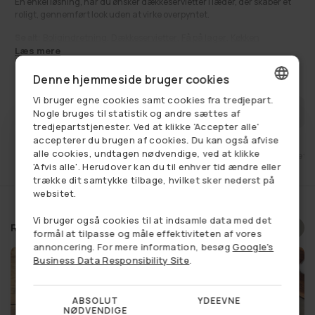
En enkel løsning, når du ønsker dækkeservietter i læder, der skaber et
roligt, gennemført look uden at virke overpyntet.
Se alt:
Boligindretning
,
Dækkeservietter
,
Få på lager
,
Køkken
Læs mere
85,00 kr
Udsalgspris
Normalpris
110,00 kr
Denne hjemmeside bruger cookies
Vi bruger egne cookies samt cookies fra tredjepart.
DANISH
FÅ BESKED NÅR VAREN ER PÅ LAGER
Nogle bruges til statistik og andre sættes af
tredjepartstjenester. Ved at klikke 'Accepter alle'
GERMAN
accepterer du brugen af cookies. Du kan også afvise
alle cookies, undtagen nødvendige, ved at klikke
et
Fri fragt ved køb over 749,-
14 dages retu
NORWEGIAN
'Afvis alle'. Herudover kan du til enhver tid ændre eller
trække dit samtykke tilbage, hvilket sker nederst på
SWEDISH
websitet.
Vi bruger også cookies til at indsamle data med det
Relaterede produkter
formål at tilpasse og måle effektiviteten af vores
annoncering. For mere information, besøg
Google's
Business Data Responsibility Site
.
ABSOLUT
YDEEVNE
NØDVENDIGE