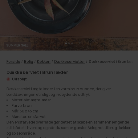
SUMMER SALE
Forside
/
Bolig
/
Køkken
/
Dækkeservietter
/
Dækkeserviet i Brun læder
Dækkeserviet i Brun læder
Udsolgt
Dækkeserviet i ægte læder i en varm brun nuance, der giver
borddækningen et roligt og indbydende udtryk.
Materiale: ægte læder
Farve: brun
Mål: 30 x 45 cm
Mønster: ensfarvet
Den ensfarvede overflade gør det let at skabe en sammenhængende
stil, både til hverdag og når du samler gæster. Velegnet til brug i køkken
og spiseområde.