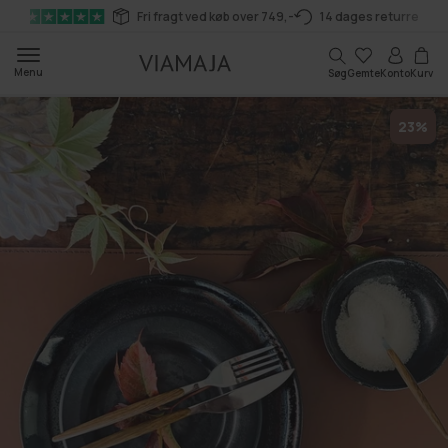
Gå til
Fri fragt ved køb over 749,-
14 dages returret
indhold
Kurv
Menu
Søg
Gemte
Konto
Kurv
23%