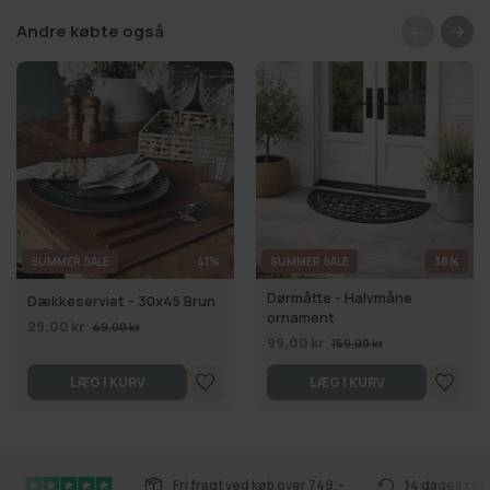
Andre købte også
SUMMER SALE
41%
SUMMER SALE
38%
Dørmåtte - Halvmåne
Dækkeserviet - 30x45 Brun
ornament
29,00 kr
49,00 kr
99,00 kr
159,00 kr
LÆG I KURV
LÆG I KURV
Fri fragt ved køb over 749,-
14 dages ret