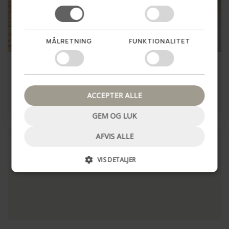
Vil du vinde en hemmelig
rabat til dit første køb?
MÅLRETNING
FUNKTIONALITET
Ja tak!
Dækkeserviet - Sort
Dækkeserviet – Brun læder
bøffellæder
Nej tak, luk pop up
85,00 kr
99,00 kr
ACCEPTER ALLE
LÆG I KURV
LÆG I KURV
GEM OG LUK
AFVIS ALLE
VIS DETALJER