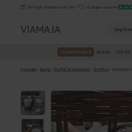
Gå til
Fri fragt ved køb over 749,-
14 dages returret
indhold
SUMMER SALE
BOLIG
LYS OG
Forside
/
Bolig
/
Dufte til hjemmet
/
Duftlys
/
Duftelys