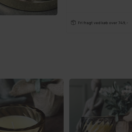
Se alt:
Badeaccessories
,
D
Stearinlys
,
Sæber og duftl
Fri fragt ved køb over 749,-