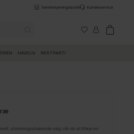
Selvbetjeningsbutik
Kundeservice
Kurv
ERIEN
HAVELIV
RESTPARTI
træ
kelt, stemningsskabende valg, når du vil tilføje en