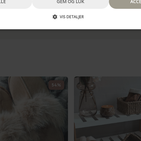
LLE
GEM OG LUK
ACCE
VIS DETALJER
54%