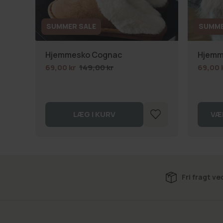
SUMMER SALE
SUMME
Hjemmesko Cognac
Hjemm
69,00 kr
149,00 kr
69,00 
LÆG I KURV
VÆ
Fri fragt ve