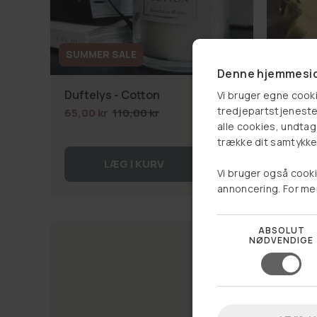
SUMMER SALE
Denne hjemmesid
Duftelys - Cotton
Duftly
Vi bruger egne cooki
tredjepartstjenester
65,00 kr
110,00 kr
69,00 
alle cookies, undtage
trække dit samtykke 
LÆG I KURV
Vi bruger også cooki
annoncering. For me
ABSOLUT
NØDVENDIGE