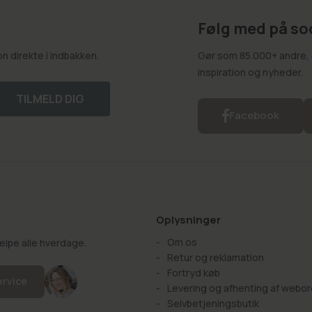
Følg med på so
 direkte i indbakken.
Gør som 85.000+ andre, o
inspiration og nyheder.
TILMELD DIG
Facebook
Oplysninger
Om os
hjælpe alle hverdage.
Retur og reklamation
Fortryd køb
ervice
Levering og afhenting af webor
Selvbetjeningsbutik