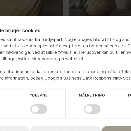
e bruger cookies
s i glas - OUD WOOD
Duftlys i glas - AMBER DE
es samt cookies fra tredjepart. Nogle bruges til statistik og and
. Ved at klikke 'Accepter alle' accepterer du brugen af cookies. 
kr
69,00 kr
Vælg et produkt, og se om
n nødvendige, ved at klikke 'Afvis alle'. Herudover kan du til enhv
tilbage, hvilket sker nederst på websitet.
du har vundet en rabat
LÆG I KURV
LÆG I KURV
es til at indsamle data med det formål at tilpasse og måle effekt
re information, besøg
Google's Business Data Responsibility Site
YDEEVNE
MÅLRETNING
F
Nej tak, jeg vil ikke vinde en rabat