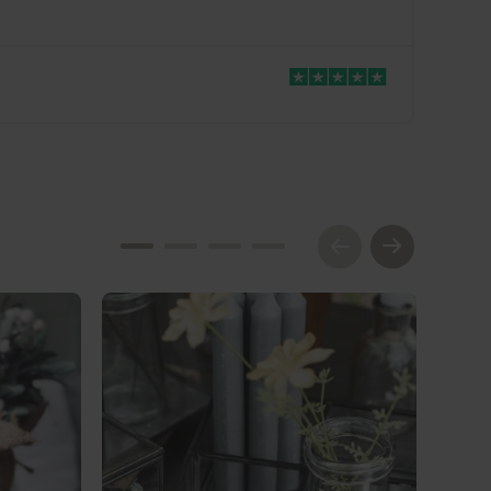
ekoration
,
Dufte til hjemmet
,
Duftlys
,
Få på lager
,
ys