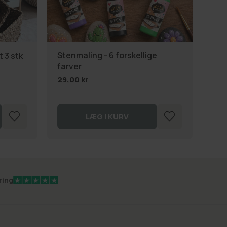
Stenmaling - 6 forskellige
 3 stk
Kur
farver
149
29,00 kr
LÆG I KURV
ring