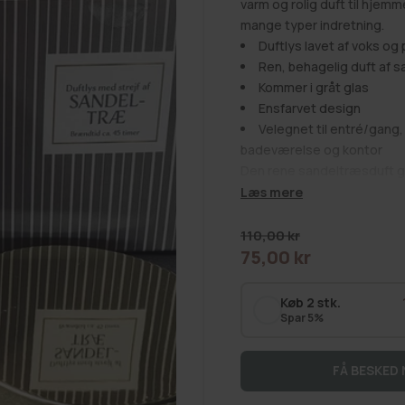
varm og rolig duft til hjemm
mange typer indretning.
Duftlys lavet af voks og 
Ren, behagelig duft af 
Kommer i gråt glas
Ensfarvet design
Velegnet til entré/gang
badeværelse og kontor
Den rene sandeltræsduft gør
afslappet atmosfære i hverda
Læs mere
på morgenen.
I entréen giver det en indb
Normalpris
110,00 kr
en mere behagelig ramme o
75,00 kr
Udsalgspris
badeværelset passer udtrykke
Placér det, hvor du gerne v
Køb 2 stk.
tilfører duft og stemning.
Spar 5%
kombinere med både lyse og
Et duftlys som dette er også
FÅ BESKED 
kan bruges i mange rum og 