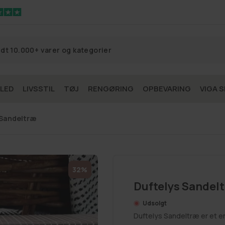
 LED
LIVSSTIL
TØJ
RENGØRING
OPBEVARING
VIGA S
 Sandeltræ
32%
Duftelys Sandel
Udsolgt
Duftelys Sandeltræ er et en