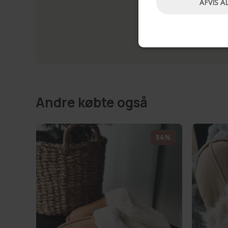
AFVIS A
Andre købte også
54%