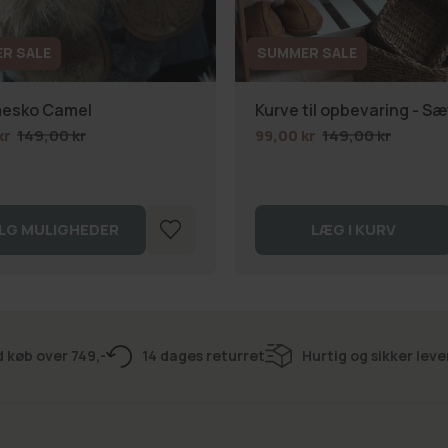
R SALE
SUMMER SALE
esko Camel
Kurve til opbevaring - Sæt
kr
149,00 kr
99,00 kr
149,00 kr
LG MULIGHEDER
LÆG I KURV
d køb over 749,-
14 dages returret
Hurtig og sikker leve