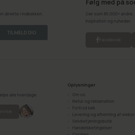
Følg med på so
 direkte i indbakken.
Gør som 85.000+ andre, o
inspiration og nyheder.
TILMELD DIG
Facebook
Oplysninger
Om os
hjælpe alle hverdage.
Retur og reklamation
Fortryd køb
ervice
Levering og afhenting af webor
Selvbetjeningsbutik
Handelsbetingelser
Cookies