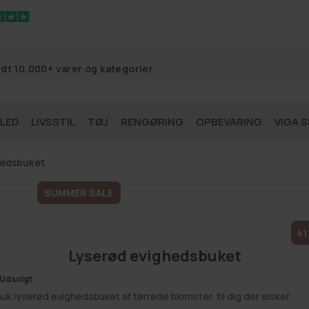
 LED
LIVSSTIL
TØJ
RENGØRING
OPBEVARING
VIGA S
hedsbuket
SUMMER SALE
4
Lyserød evighedsbuket
Udsolgt
uk lyserød evighedsbuket af tørrede blomster, til dig der elsker