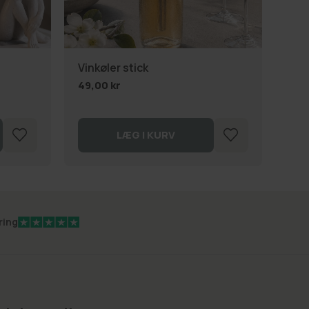
SU
Vinkøler stick
Bor
49,00 kr
39,
LÆG I KURV
ring