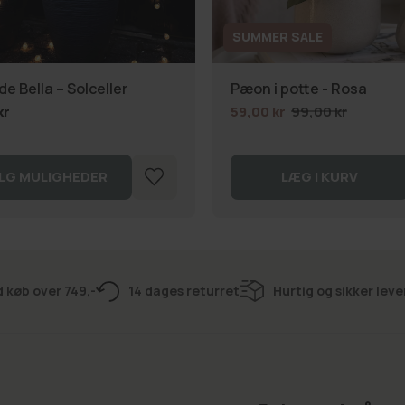
SUMMER SALE
e Bella – Solceller
Pæon i potte - Rosa
kr
59,00 kr
99,00 kr
LG MULIGHEDER
LÆG I KURV
d køb over 749,-
14 dages returret
Hurtig og sikker leve