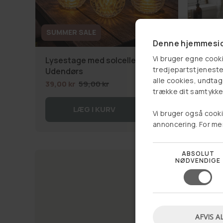
SUMMER SALE
SUMME
Denne hjemmesid
Vi bruger egne cooki
Lysestage med solceller -
Reol ti
tredjepartstjenester
Udendørs
249,00
alle cookies, undtage
39,00 kr
59,00 kr
trække dit samtykke 
LÆG I KURV
Vi bruger også cooki
annoncering. For me
ABSOLUT
NØDVENDIGE
AFVIS A