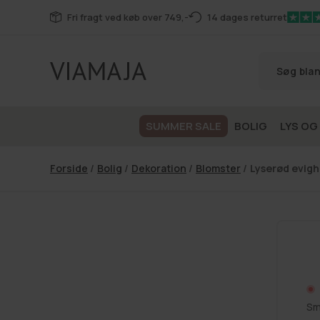
Gå til
Fri fragt ved køb over 749,-
14 dages returret
indhold
SUMMER SALE
BOLIG
LYS OG
Forside
/
Bolig
/
Dekoration
/
Blomster
/
Lyserød evig
Sm