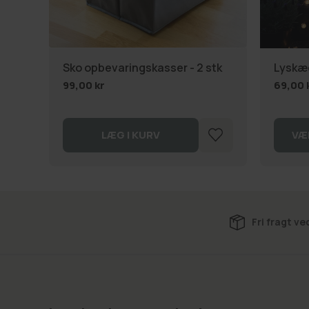
Sko opbevaringskasser - 2 stk
Lyskæd
99,00 kr
69,00 
LÆG I KURV
VÆ
Fri fragt ve