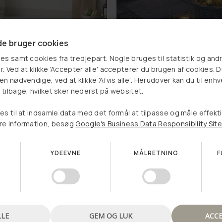
R SALE
SUMMER SALE
e bruger cookies
es samt cookies fra tredjepart. Nogle bruges til statistik og and
Solcelle spots MINI – Sæ
l krus - 12 rum
. Ved at klikke 'Accepter alle' accepterer du brugen af cookies. 
stk
 kr
299,00 kr
Vælg et produkt, og se om
n nødvendige, ved at klikke 'Afvis alle'. Herudover kan du til enhv
69,00 kr
89,00 kr
tilbage, hvilket sker nederst på websitet.
du har vundet en rabat
LÆG I KURV
LÆG I KURV
es til at indsamle data med det formål at tilpasse og måle effekt
re information, besøg
Google's Business Data Responsibility Site
YDEEVNE
MÅLRETNING
F
Nej tak, jeg vil ikke vinde en rabat
LLE
GEM OG LUK
ACCE