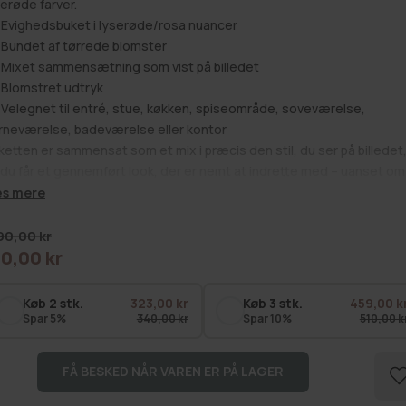
serøde farver.
Evighedsbuket i lyserøde/rosa nuancer
Bundet af tørrede blomster
Mixet sammensætning som vist på billedet
Blomstret udtryk
Velegnet til entré, stue, køkken, spiseområde, soveværelse,
rneværelse, badeværelse eller kontor
ketten er sammensat som et mix i præcis den stil, du ser på billedet
 du får et gennemført look, der er nemt at indrette med – uanset om
n skal stå alene eller indgå i en større dekoration. Den rosa farveska
s mere
aber varme og lethed i indretningen og tilfører liv til både små og st
m.
ormalpris
90,00 kr
serød evighedsbuket er også en oplagt gaveidé. Bestil den online h
70,00 kr
salgspris
MAJA som en gave til dig selv, eller en du holder af.
 alle vores
evighedsbuketter her
Køb 2 stk.
323,00 kr
Køb 3 stk.
459,00 k
Spar 5%
340,00 kr
Spar 10%
510,00 k
 alt:
Blomster
,
Dekoration
,
Evighedsbuket
,
Få på lager
,
Udsalg
FÅ BESKED NÅR VAREN ER PÅ LAGER