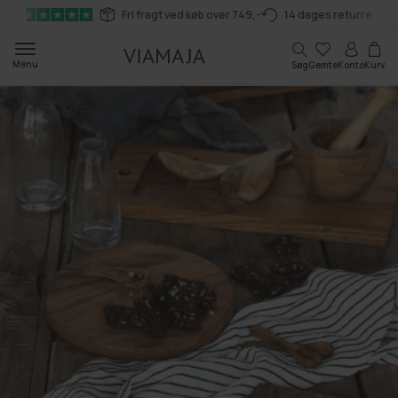
Gå til
Fri fragt ved køb over 749,-
14 dages returret
indhold
Kurv
Menu
Søg
Gemte
Konto
Kurv