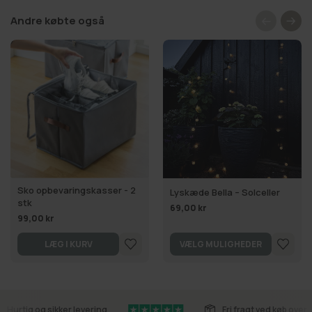
Andre købte også
Sko opbevaringskasser - 2
Lyskæde Bella – Solceller
stk
69,00 kr
99,00 kr
LÆG I KURV
VÆLG MULIGHEDER
Hurtig og sikker levering
Fri fragt ved køb over 