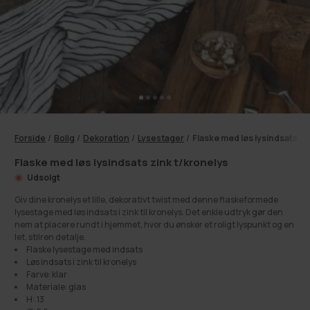
Forside
/
Bolig
/
Dekoration
/
Lysestager
/
Flaske med løs lysindsats zi
Flaske med løs lysindsats zink t/kronelys
Udsolgt
Giv dine kronelys et lille, dekorativt twist med denne flaskeformede
lysestage med løs indsats i zink til kronelys. Det enkle udtryk gør den
nem at placere rundt i hjemmet, hvor du ønsker et roligt lyspunkt og en
let, stilren detalje.
Flaske lysestage med indsats
Løs indsats i zink til kronelys
Farve: klar
Materiale: glas
H: 13