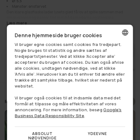
Ø: 5,5
Mønster: ensfarvet
Den klare glasflaske lader lysets glød få lov at spille sammen med
omgivelserne og passer fint ind i både moderne og klassiske
Læs mere
indretninger. Brug den alene for et rent udtryk, eller lad den indgå som
en del af en lille opstilling med flere lysestager.
55,00 kr
Normalpris
Denne hjemmeside bruger cookies
Stagen er velegnet til mange rum, hvor du gerne vil skabe hygge og
stemning – fra entré og stue til køkken, spiseområde og soveværelse.
Vi bruger egne cookies samt cookies fra tredjepart.
Den gør sig også godt på badeværelset eller kontoret, når du vil tilføje
DANISH
FÅ BESKED NÅR VAREN ER PÅ LAGER
Nogle bruges til statistik og andre sættes af
en blødere atmosfære.
tredjepartstjenester. Ved at klikke 'Accepter alle'
Om sommeren kan den også være en fin detalje på havebordet,
GERMAN
accepterer du brugen af cookies. Du kan også afvise
terrasse eller altan, hvor den bidrager til en indbydende borddækning
alle cookies, undtagen nødvendige, ved at klikke
og et enkelt, dekorativt udtryk.
et
Fri fragt ved køb over 749,-
14 dages retu
NORWEGIAN
'Afvis alle'. Herudover kan du til enhver tid ændre eller
En lille lysestage, der er nem at kombinere med din øvrige indretning, og
som bringer varme og nærvær ind i hverdagen – uanset hvor du
trække dit samtykke tilbage, hvilket sker nederst på
SWEDISH
placerer den.
websitet.
Se alt:
Dekoration
,
Få på lager
,
Lysestager
,
Lysestager til kronelys
Vi bruger også cookies til at indsamle data med det
Relaterede produkter
formål at tilpasse og måle effektiviteten af vores
annoncering. For mere information, besøg
Google's
Business Data Responsibility Site
.
ABSOLUT
YDEEVNE
NØDVENDIGE