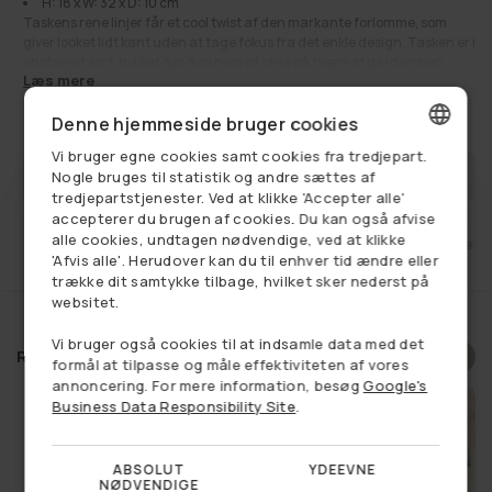
H: 18 x W: 32 x D: 10 cm
Taskens rene linjer får et cool twist af den markante forlomme, som
giver looket lidt kant uden at tage fokus fra det enkle design. Tasken er i
ensfarvet sort, hvilket gør den nem at style på tværs af garderoben.
Læs mere
Indeni er VICTORIA holdt praktisk og overskuelig med ét hovedrum, så
du hurtigt kan finde dine ting. Den lille lynlåslomme er oplagt til
560,00 kr
Udsalgspris
Normalpris
1.110,00 kr
Denne hjemmeside bruger cookies
småting som nøgler, så de ikke forsvinder i bunden.
Toplynlåsen samler udtrykket og lukker tasken pænt, mens den lange
Vi bruger egne cookies samt cookies fra tredjepart.
crossbody-rem giver mulighed for at bære den, som det passer dig.
DANISH
FÅ BESKED NÅR VAREN ER PÅ LAGER
Nogle bruges til statistik og andre sættes af
Remmen kan justeres i længden og kan også tages af, hvis du vil bruge
tredjepartstjenester. Ved at klikke 'Accepter alle'
tasken som håndtaske.
GERMAN
accepterer du brugen af cookies. Du kan også afvise
Med sin bløde kalveskindskvalitet og praktiske størrelse er VICTORIA et
alle cookies, undtagen nødvendige, ved at klikke
oplagt valg, når du vil have en taske, der både ser skarp ud og fungerer
et
Fri fragt ved køb over 749,-
14 dages retu
NORWEGIAN
'Afvis alle'. Herudover kan du til enhver tid ændre eller
til hverdagens mange ærinder.
trække dit samtykke tilbage, hvilket sker nederst på
SWEDISH
Se alt:
Crossbody tasker
,
Få på lager
,
Håndtasker
,
Livsstil
,
websitet.
Lædertasker
,
Tasker
,
Udsalg
Vi bruger også cookies til at indsamle data med det
Relaterede produkter
Vælg et produkt, og se om du
formål at tilpasse og måle effektiviteten af vores
annoncering. For mere information, besøg
Google's
har vundet en rabat
Business Data Responsibility Site
.
ABSOLUT
YDEEVNE
NØDVENDIGE