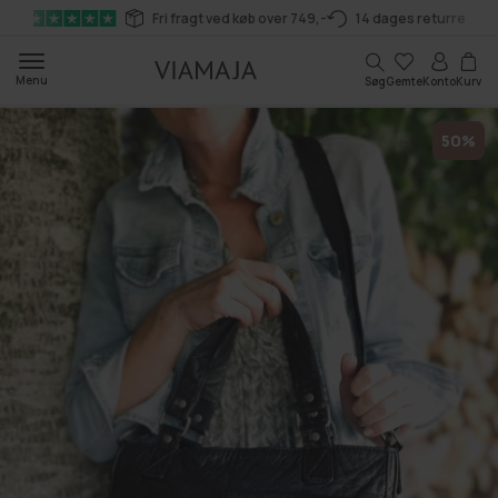
Gå til
Fri fragt ved køb over 749,-
14 dages returret
indhold
Kurv
Menu
Søg
Gemte
Konto
Kurv
50%