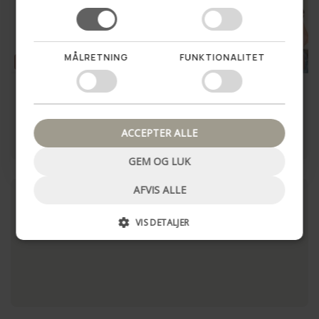
MÅLRETNING
FUNKTIONALITET
SUMMER SALE
54%
SUMMER SALE
50%
Nej tak, luk pop up
Elegant håndtaske - Camel
Crossbody Hanna Black
649,00 kr
399,00 kr
1.399,00 kr
799,00 kr
ACCEPTER ALLE
LÆG I KURV
LÆG I KURV
GEM OG LUK
AFVIS ALLE
VIS DETALJER