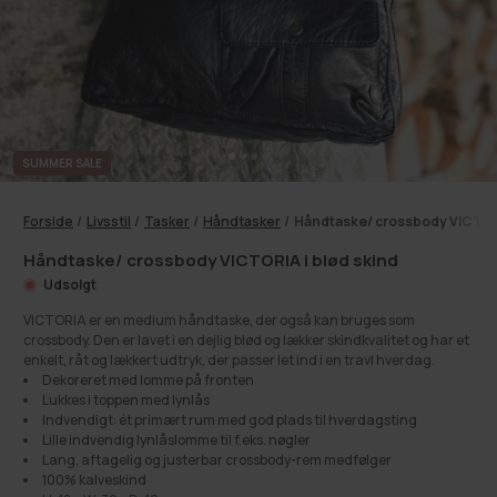
SUMMER SALE
Forside
/
Livsstil
/
Tasker
/
Håndtasker
/
Håndtaske/ crossbody VICTORI
Håndtaske/ crossbody VICTORIA i blød skind
Udsolgt
VICTORIA er en medium håndtaske, der også kan bruges som
crossbody. Den er lavet i en dejlig blød og lækker skindkvalitet og har et
enkelt, råt og lækkert udtryk, der passer let ind i en travl hverdag.
Dekoreret med lomme på fronten
Lukkes i toppen med lynlås
Indvendigt: ét primært rum med god plads til hverdagsting
Lille indvendig lynlåslomme til f.eks. nøgler
Lang, aftagelig og justerbar crossbody-rem medfølger
100% kalveskind