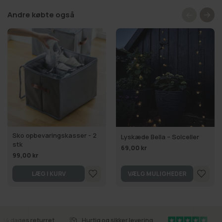
Andre købte også
Sko opbevaringskasser - 2
Lyskæde Bella – Solceller
stk
69,00 kr
99,00 kr
LÆG I KURV
VÆLG MULIGHEDER
14 dages returret
Hurtig og sikker levering