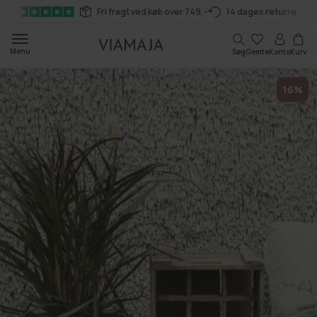
Gå til
Fri fragt ved køb over 749,-
14 dages returret
indhold
Kurv
Menu
Søg
Gemte
Konto
Kurv
16%