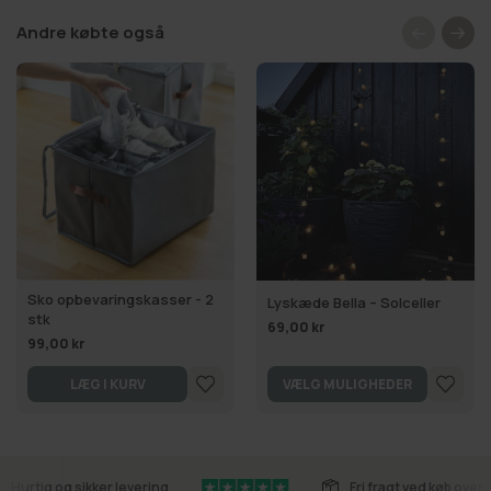
Andre købte også
Sko opbevaringskasser - 2
Lyskæde Bella – Solceller
stk
69,00 kr
99,00 kr
LÆG I KURV
VÆLG MULIGHEDER
Hurtig og sikker levering
Fri fragt ved køb over 