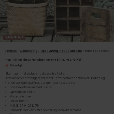
SUMMER SALE
Forside
/
Opbevaring
/
Opbevaring til badeværelse
/
Indisk sodavandsk
Indisk sodavandskasse m/12 rum UNIKA
Udsolgt
Skøn, gammel sodavandskasse fra Indien.
Trækassen har tidligere været brugt til sodavandsflasker i Indien og
har en særegen patina, der gør hver kasse unik.
Sodavandskasse med 12 rum
Oprindelse: Indien
Materiale: træ
Farve: natur
Mål: B: 27 H: 27 L: 38
Bemærk: Der kan være revner og sprækker i træet