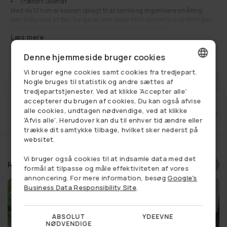
Træsort: ukendt
Med de 12 rum er kassen oplagt til at samle og organisere småting,
samtidig med at den fungerer som dekorativt element i indretningen.
Overfladen og patinaen kan variere fra kasse til kasse.
Læs mere
Se alt:
Få på lager
,
Haveliv
,
Opbevaring til badeværelse
,
Sommerhus
260,00 kr
Udsalgspris
Normalpris
310,00 kr
Denne hjemmeside bruger cookies
Vi bruger egne cookies samt cookies fra tredjepart.
DANISH
FÅ BESKED NÅR VAREN ER PÅ LAGER
Nogle bruges til statistik og andre sættes af
tredjepartstjenester. Ved at klikke 'Accepter alle'
GERMAN
accepterer du brugen af cookies. Du kan også afvise
alle cookies, undtagen nødvendige, ved at klikke
et
Fri fragt ved køb over 749,-
14 dages retu
NORWEGIAN
'Afvis alle'. Herudover kan du til enhver tid ændre eller
trække dit samtykke tilbage, hvilket sker nederst på
SWEDISH
websitet.
Vi bruger også cookies til at indsamle data med det
Relaterede produkter
formål at tilpasse og måle effektiviteten af vores
annoncering. For mere information, besøg
Google's
Business Data Responsibility Site
.
ABSOLUT
YDEEVNE
NØDVENDIGE