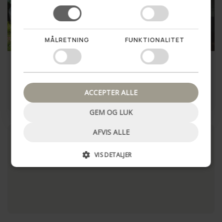
Vil du vinde en hemmelig
rabat til dit første køb?
MÅLRETNING
FUNKTIONALITET
Ja tak!
Spejlbassin i recycling plast
Opbevaringskurv - Color mix
Nej tak, luk pop up
109,00 kr
79,00 kr
ACCEPTER ALLE
LÆG I KURV
LÆG I KURV
GEM OG LUK
AFVIS ALLE
VIS DETALJER