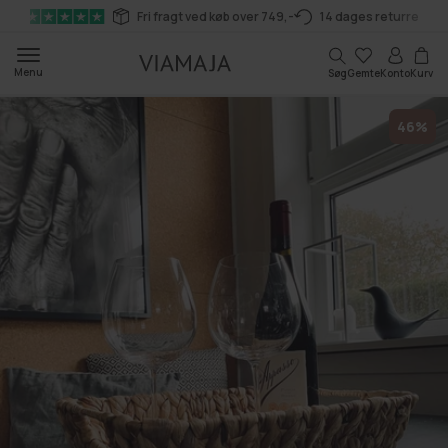
Gå til
Fri fragt ved køb over 749,-
14 dages returret
indhold
Kurv
Menu
Søg
Gemte
Konto
Kurv
46%