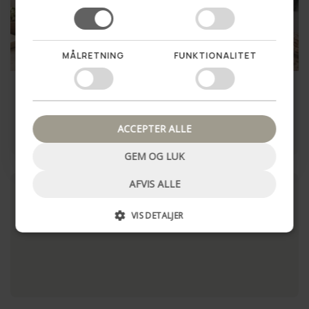
Vil du vinde en hemmelig
rabat til dit første køb?
MÅLRETNING
FUNKTIONALITET
Ja tak!
Brødbakke medium -
Bakke i Naturflet - 2 etager
Vandhyacint
Nej tak, luk pop up
225,00 kr
69,00 kr
ACCEPTER ALLE
LÆG I KURV
LÆG I KURV
GEM OG LUK
AFVIS ALLE
VIS DETALJER