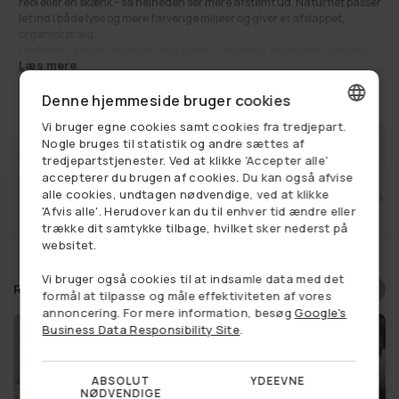
reol eller en skænk – så helheden ser mere afstemt ud. Naturflet passer
let ind i både lyse og mere farverige miljøer og giver et afslappet,
organisk præg.
I entréen kan den skabe en fast plads til småting, mens den i køkkenet
Læs mere
eller spiseområdet kan bidrage til en enkel og ryddelig overflade. I stuen
kan den bruges som en dekorativ base, der gør det nemt at samle ting i
70,00 kr
Udsalgspris
Normalpris
130,00 kr
Denne hjemmeside bruger cookies
en pæn helhed.
Bakken er også oplagt i soveværelset, børneværelset, badeværelset eller
Vi bruger egne cookies samt cookies fra tredjepart.
på kontoret, hvor du ønsker et naturligt element med et diskret, flettet
DANISH
FÅ BESKED NÅR VAREN ER PÅ LAGER
Nogle bruges til statistik og andre sættes af
udtryk.
tredjepartstjenester. Ved at klikke 'Accepter alle'
GERMAN
Se alt:
Bakker
,
Boligindretning
,
Dekoration
,
Fad / bakker
,
Få på lager
,
accepterer du brugen af cookies. Du kan også afvise
Kurve til opbevaring
,
Udsalg
alle cookies, undtagen nødvendige, ved at klikke
et
Fri fragt ved køb over 749,-
14 dages retu
NORWEGIAN
'Afvis alle'. Herudover kan du til enhver tid ændre eller
trække dit samtykke tilbage, hvilket sker nederst på
SWEDISH
websitet.
Vi bruger også cookies til at indsamle data med det
Relaterede produkter
formål at tilpasse og måle effektiviteten af vores
annoncering. For mere information, besøg
Google's
Business Data Responsibility Site
.
ABSOLUT
YDEEVNE
NØDVENDIGE