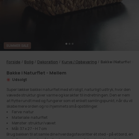
SUMMER SALE
Forside
/
Bolig
/
Dekoration
/
Kurve / Opbevaring
/
Bakke i Naturflet - M
Bakke i Naturflet - Mellem
Udsolgt
Super lækker bakke i naturflet med et roligt, naturligt udtryk, hvor den
vævede struktur giver varme og karakter til indretningen. Den er nem
at flytte rundt med og fungerer som et enkelt samlingspunkt, når du vil
skabe mere orden og ro i hjemmets små opstillinger.
Farve: natur
Materiale: naturflet
Mønster: struktur/vævet
Mål: 37 x 27 – H 7 cm
Brug bakken til at samle dine hverdagsfavoritter ét sted – på et bord, en