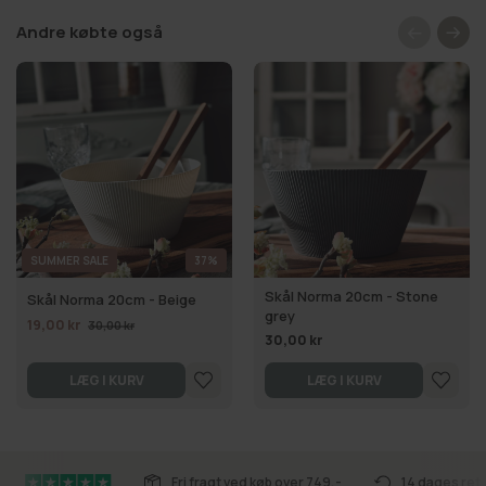
Andre købte også
SUMMER SALE
37%
Skål Norma 20cm - Stone
Skål Norma 20cm - Beige
grey
19,00 kr
30,00 kr
30,00 kr
LÆG I KURV
LÆG I KURV
Fri fragt ved køb over 749,-
14 dages ret