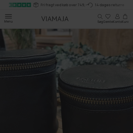
Gå til
Fri fragt ved køb over 749,-
14 dages returret
indhold
Kurv
Menu
Søg
Gemte
Konto
Kurv