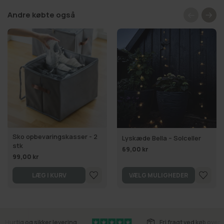
Andre købte også
Sko opbevaringskasser - 2
Lyskæde Bella – Solceller
stk
69,00 kr
99,00 kr
LÆG I KURV
VÆLG MULIGHEDER
Hurtig og sikker levering
Fri fragt ved køb over 