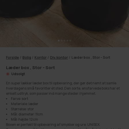
Forside
/
Bolig
/
Kontor
/
Div. kontor
/
Læder box , Stor - Sort
Læder box , Stor - Sort
Udsolgt
En super lækker læder box til opbevaring, der gør det nemt at samle
hverdagens små favoritter ét sted. Den sorte, ensfarvede boks har et
enkelt udtryk, som passer ind mange steder i hjemmet.
Farve: sort
Materiale: læder
Størrelse: stor
Mål: diameter: 11cm
Mål: højde: 12cm
Boxen er perfekt til opbevaring af smykker og ure. UNISEX.