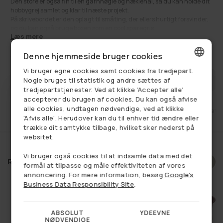
Den store er også fin til en garnnøgle og hæklenål, så du kan holde dit
hobbygrej samlet og klar til næste projekt.
På skrivebordet er den oplagt til småting, der ellers hurtigt forsvinder,
og du kan også bruge boxen som en cool sparegris.
Læs mere
Den passer godt i entré/gang, stue, soveværelse, børneværelse,
badeværelse og på kontor, hvor du vil have en enkel opbevaringsløsning
335,00 kr
Normalpris
Denne hjemmeside bruger cookies
med et roligt, ensfarvet look.
Se alle vores tasker og Accessories
HER
Vi bruger egne cookies samt cookies fra tredjepart.
DANISH
FÅ BESKED NÅR VAREN ER PÅ LAGER
Nogle bruges til statistik og andre sættes af
Se alt:
Badeaccessories
,
Boligindretning
,
Div. kontor
,
Få på lager
,
tredjepartstjenester. Ved at klikke 'Accepter alle'
Kontor
,
Livsstil
GERMAN
accepterer du brugen af cookies. Du kan også afvise
alle cookies, undtagen nødvendige, ved at klikke
et
Fri fragt ved køb over 749,-
14 dages retu
NORWEGIAN
'Afvis alle'. Herudover kan du til enhver tid ændre eller
trække dit samtykke tilbage, hvilket sker nederst på
SWEDISH
websitet.
Vi bruger også cookies til at indsamle data med det
Relaterede produkter
formål at tilpasse og måle effektiviteten af vores
annoncering. For mere information, besøg
Google's
Business Data Responsibility Site
.
ABSOLUT
YDEEVNE
NØDVENDIGE