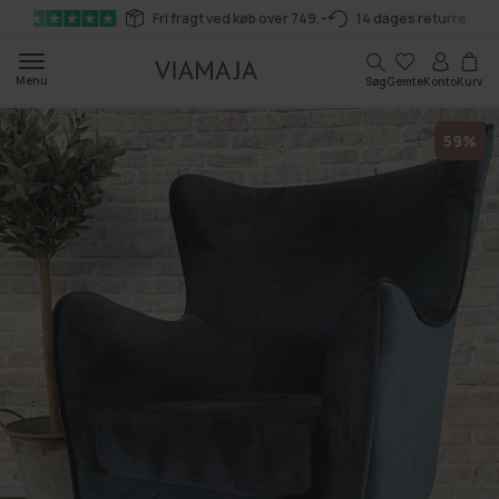
Gå til
Fri fragt ved køb over 749,-
14 dages returret
indhold
Kurv
Menu
Søg
Gemte
Konto
Kurv
59%