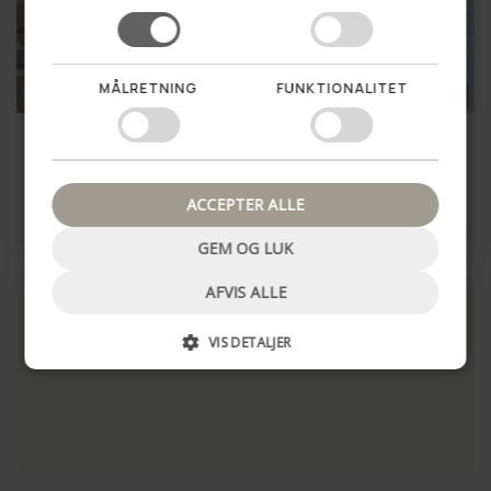
MÅLRETNING
FUNKTIONALITET
SUMMER SALE
38%
SUMMER SALE
33%
Nej tak, luk pop up
Loungestol - Eg
Taske Ofelia – Big Walnut
1.499,00 kr
999,00 kr
2.399,00 kr
1.499,00 kr
ACCEPTER ALLE
LÆG I KURV
LÆG I KURV
GEM OG LUK
AFVIS ALLE
VIS DETALJER