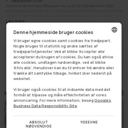
Sæde dybde: 55 cm
Med sine harmoniske mål passer den godt som blå lænestol i både
klassiske og moderne rum, hvor velouren tilfører en blød og indbydende
stemning. Den høje ryg og rummelige sædedybde gør den oplagt, når
Læs mere
du vil synke ned med en bog eller nyde en stille stund.
Perfekt til dig, der gerne vil se stolen og velouren i virkeligheden, før den
1.860,00 kr
Udsalgspris
Normalpris
4.510,00 kr
Denne hjemmeside bruger cookies
får sin faste plads derhjemme.
Vi bruger egne cookies samt cookies fra tredjepart.
Se alt:
Få på lager
,
Udsalg
DANISH
FÅ BESKED NÅR VAREN ER PÅ LAGER
Nogle bruges til statistik og andre sættes af
tredjepartstjenester. Ved at klikke 'Accepter alle'
GERMAN
accepterer du brugen af cookies. Du kan også afvise
alle cookies, undtagen nødvendige, ved at klikke
et
Fri fragt ved køb over 749,-
14 dages retu
NORWEGIAN
'Afvis alle'. Herudover kan du til enhver tid ændre eller
trække dit samtykke tilbage, hvilket sker nederst på
SWEDISH
websitet.
Vi bruger også cookies til at indsamle data med det
Relaterede produkter
Vælg et produkt, og se om du
formål at tilpasse og måle effektiviteten af vores
annoncering. For mere information, besøg
Google's
har vundet en rabat
Business Data Responsibility Site
.
ABSOLUT
YDEEVNE
NØDVENDIGE