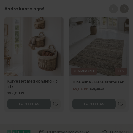
Andre købte også
SUMMER SALE
68%
Kurvesæt med ophæng - 3
Jute Alina - Flere størrelser
stk
45,00 kr
139,00 kr
199,00 kr
LÆG I KURV
LÆG I KURV
Fri fragt ved køb over 749,-
14 dages ret