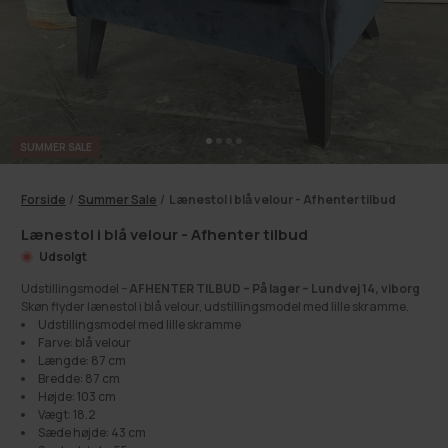
SUMMER SALE
Forside
/
Summer Sale
/
Lænestol i blå velour - Afhenter tilbud
Lænestol i blå velour - Afhenter tilbud
Udsolgt
Udstillingsmodel –
AFHENTER TILBUD – På lager – Lundvej 14, viborg
Skøn flyder lænestol i blå velour, udstillingsmodel med lille skramme.
Udstillingsmodel med lille skramme
Farve: blå velour
Længde: 87 cm
Bredde: 87 cm
Højde: 103 cm
Vægt: 18.2
Sæde højde: 43 cm