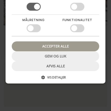
MÅLRETNING
FUNKTIONALITET
SUMMER SALE
50%
Nej tak, luk pop up
Lammeskind fra New
Lammeskind – XL Brun
Zealand – Grå
140cm
699,00 kr
249,00 kr
499,00 kr
ACCEPTER ALLE
LÆG I KURV
LÆG I KURV
GEM OG LUK
AFVIS ALLE
VIS DETALJER