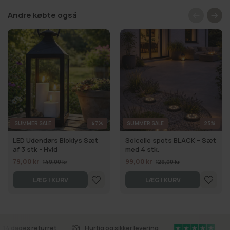
Andre købte også
SUMMER SALE
47%
SUMMER SALE
23%
LED Udendørs Bloklys Sæt
Solcelle spots BLACK – Sæt
af 3 stk - Hvid
med 4 stk.
79,00 kr
99,00 kr
149,00 kr
129,00 kr
LÆG I KURV
LÆG I KURV
14 dages returret
Hurtig og sikker levering