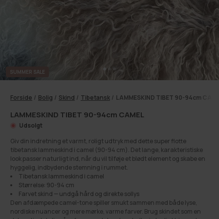
SUMMER SALE
Forside
/
Bolig
/
Skind
/
Tibetansk
/
LAMMESKIND TIBET 90-94cm CAM
LAMMESKIND TIBET 90-94cm CAMEL
Udsolgt
Giv din indretning et varmt, roligt udtryk med dette super flotte
tibetansk lammeskind i camel (90-94 cm). Det lange, karakteristiske
look passer naturligt ind, når du vil tilføje et blødt element og skabe en
hyggelig, indbydende stemning i rummet.
Tibetansk lammeskind i camel
Størrelse: 90-94 cm
Farvet skind — undgå hård og direkte sollys
Den afdæmpede camel-tone spiller smukt sammen med både lyse,
nordiske nuancer og mere mørke, varme farver. Brug skindet som en