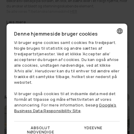
dekorativ detalje på sofaen, en stol, en bænk eller i et roligt hjørne, hvor
du ønsker et blødt og stemningsskabende element.
Se alle vores Tibetanske lammeskind
HER
Se alt:
Boligindretning
,
Få på lager
,
Lammeskind
,
Læs mere
Langhåret lammeskind
,
Tibetansk
510,00 kr
Udsalgspris
Normalpris
810,00 kr
Denne hjemmeside bruger cookies
Vi bruger egne cookies samt cookies fra tredjepart.
DANISH
FÅ BESKED NÅR VAREN ER PÅ LAGER
Nogle bruges til statistik og andre sættes af
tredjepartstjenester. Ved at klikke 'Accepter alle'
GERMAN
accepterer du brugen af cookies. Du kan også afvise
alle cookies, undtagen nødvendige, ved at klikke
et
Fri fragt ved køb over 749,-
14 dages retu
NORWEGIAN
'Afvis alle'. Herudover kan du til enhver tid ændre eller
trække dit samtykke tilbage, hvilket sker nederst på
SWEDISH
websitet.
Vi bruger også cookies til at indsamle data med det
Relaterede produkter
Vælg et produkt, og se om du
formål at tilpasse og måle effektiviteten af vores
annoncering. For mere information, besøg
Google's
har vundet en rabat
Business Data Responsibility Site
.
ABSOLUT
YDEEVNE
NØDVENDIGE