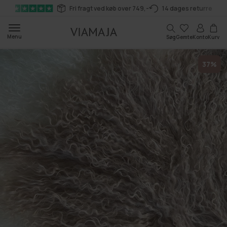
Gå til
Fri fragt ved køb over 749,-
14 dages returret
indhold
Kurv
Menu
Søg
Gemte
Konto
Kurv
37%