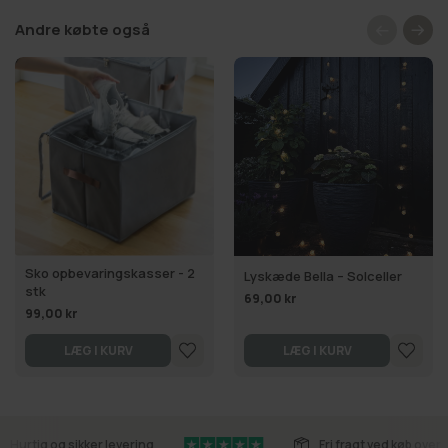
Andre købte også
Sko opbevaringskasser - 2
Lyskæde Bella – Solceller
stk
69,00 kr
99,00 kr
LÆG I KURV
LÆG I KURV
Hurtig og sikker levering
Fri fragt ved køb over 