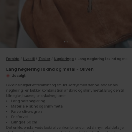
Forside
/
Livsstil
/
Tasker
/
Nøgleringe
/
Lang nøglering i skind og metal
Lang nøglering i skind og metal – Oliven
Udsolgt
Giv dine nøgler et feminint og smukt udtryk med denne lange hals
nøglering i en lækker kombination af skind og shiny metal. Brug den til
bilnøgler, husnøgler, cykelnøgle mm.
Lang hals nøglering
Materiale: skind og shiny metal
Farve: oliven/grøn
Ensfarvet
Længde: 50 cm
Det enkle, ensfarvede look i oliven kombineret med shiny metaldetaljer