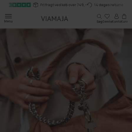
Gå til
Fri fragt ved køb over 749,-
14 dages returret
indhold
Kurv
Menu
Søg
Gemte
Konto
Kurv