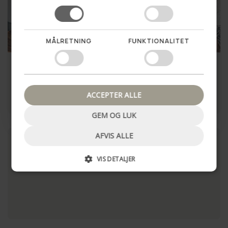
Vil du vinde en hemmelig
rabat til dit første køb?
MÅLRETNING
FUNKTIONALITET
SUMMER SALE
22%
Ja tak!
Nøglering Golden Peace
Nøglering GARAGE
Nej tak, luk pop up
109,00 kr
85,00 kr
109,00 kr
ACCEPTER ALLE
LÆG I KURV
LÆG I KURV
GEM OG LUK
AFVIS ALLE
VIS DETALJER