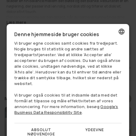
skaber en fin balance mellem det bløde og det blanke. Resultatet er en
nøglering, der passer ind i en rolig, nordisk stil og tilfører et diskret,
dekorativt touch.
Den lange længde gør den oplagt, når du gerne vil kunne finde dine
Læs mere
nøgler hurtigt uden at rode i tasken. Brug den som praktisk
hverdagsaccessory eller som en lille, gennemført detalje til dit
260,00 kr
Normalpris
Denne hjemmeside bruger cookies
nøglebundt.
Vi bruger egne cookies samt cookies fra tredjepart.
Se alt:
Få på lager
,
Nøgleringe
DANISH
FÅ BESKED NÅR VAREN ER PÅ LAGER
Nogle bruges til statistik og andre sættes af
tredjepartstjenester. Ved at klikke 'Accepter alle'
GERMAN
accepterer du brugen af cookies. Du kan også afvise
alle cookies, undtagen nødvendige, ved at klikke
et
Fri fragt ved køb over 749,-
14 dages retu
NORWEGIAN
'Afvis alle'. Herudover kan du til enhver tid ændre eller
trække dit samtykke tilbage, hvilket sker nederst på
SWEDISH
websitet.
Vi bruger også cookies til at indsamle data med det
Relaterede produkter
formål at tilpasse og måle effektiviteten af vores
annoncering. For mere information, besøg
Google's
Business Data Responsibility Site
.
ABSOLUT
YDEEVNE
NØDVENDIGE