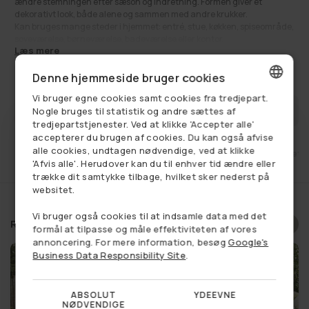
ændre stemningen efter sæson og indretning. Formen giver et
dekorativt look, både alene og sammen med andre krukker.
Kan bruges mange steder i hjemmet: entré, stue, køkken, spiseområde,
soveværelse, børneværelse, badeværelse eller kontor.
Læs mere
Findes også i lille, som du kan klikke dig ind på
HER
.
499,00 kr
Se alt:
Udsalgspris
Dekoration
Normalpris
,
Diverse haveliv
,
Diverse Krukker
,
Få på lager
,
599,00 kr
Denne hjemmeside bruger cookies
Havekrukker
,
Haveliv
,
Kurve og potter
,
Kurve til opbevaring
,
Sommerhus
Vi bruger egne cookies samt cookies fra tredjepart.
DANISH
FÅ BESKED NÅR VAREN ER PÅ LAGER
Nogle bruges til statistik og andre sættes af
tredjepartstjenester. Ved at klikke 'Accepter alle'
GERMAN
accepterer du brugen af cookies. Du kan også afvise
alle cookies, undtagen nødvendige, ved at klikke
et
Fri fragt ved køb over 749,-
14 dages retu
NORWEGIAN
'Afvis alle'. Herudover kan du til enhver tid ændre eller
trække dit samtykke tilbage, hvilket sker nederst på
SWEDISH
websitet.
Vi bruger også cookies til at indsamle data med det
Relaterede produkter
Vælg et produkt, og se om du
formål at tilpasse og måle effektiviteten af vores
annoncering. For mere information, besøg
Google's
har vundet en rabat
Business Data Responsibility Site
.
ABSOLUT
YDEEVNE
NØDVENDIGE