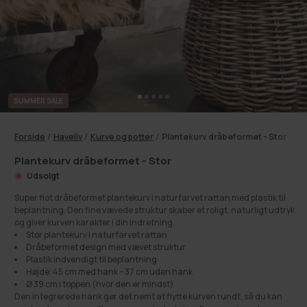
SUMMER SALE
Forside
/
Haveliv
/
Kurve og potter
/
Plantekurv dråbeformet - Stor
Plantekurv dråbeformet - Stor
Udsolgt
Super flot dråbeformet plantekurv i naturfarvet rattan med plastik til
beplantning. Den fine vævede struktur skaber et roligt, naturligt udtryk
og giver kurven karakter i din indretning.
Stor plantekurv i naturfarvet rattan
Dråbeformet design med vævet struktur
Plastik indvendigt til beplantning
Højde: 45 cm med hank – 37 cm uden hank
Ø 39 cm i toppen (hvor den er mindst)
Den integrerede hank gør det nemt at flytte kurven rundt, så du kan