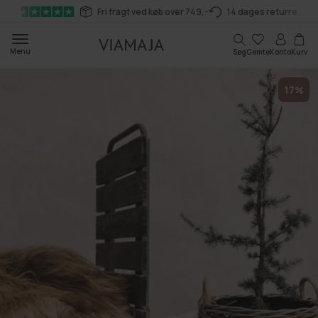
Gå til
Fri fragt ved køb over 749,-
14 dages returret
indhold
Kurv
Menu
Søg
Gemte
Konto
Kurv
17%