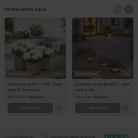
Andre købte også
SUMMER SALE
29%
SUMMER SALE
23%
Plantekurve RATTAN – Sæt
Solcelle spots BLACK – Sæt
med 3 størrelser
med 4 stk.
499,00 kr
99,00 kr
699,00 kr
129,00 kr
LÆG I KURV
LÆG I KURV
14 dages returret
Hurtig og sikker levering