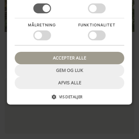
MÅLRETNING
FUNKTIONALITET
Nej tak, luk pop up
Plantekurve Nature – 3
Plantekurve DARK RATTAN
størrelser
- flere størrelser
499,00 kr
299,00 kr
ACCEPTER ALLE
LÆG I KURV
VÆLG MULIGHEDER
GEM OG LUK
AFVIS ALLE
VIS DETALJER