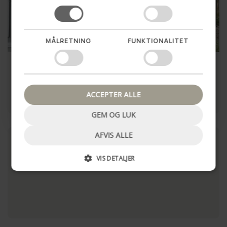
Vil du vinde en hemmelig
rabat til dit første køb?
MÅLRETNING
FUNKTIONALITET
Ja tak!
Plantekurve Nature – 3
Kurve i søgræs - Sæt 3 stk
størrelser
Nej tak, luk pop up
399,00 kr
499,00 kr
ACCEPTER ALLE
LÆG I KURV
LÆG I KURV
GEM OG LUK
AFVIS ALLE
VIS DETALJER