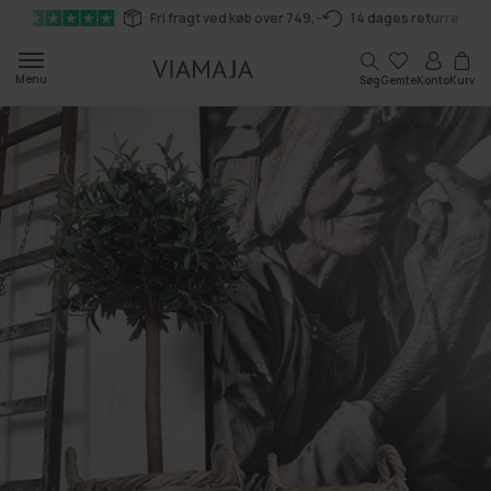
Gå til
Fri fragt ved køb over 749,-
14 dages returret
indhold
Kurv
Menu
Søg
Gemte
Konto
Kurv