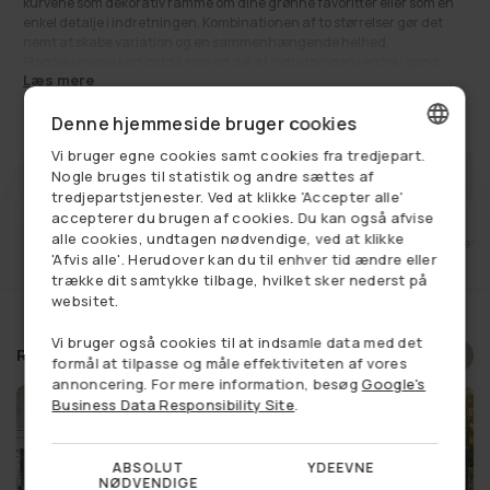
kurvene som dekorativ ramme om dine grønne favoritter eller som en
enkel detalje i indretningen. Kombinationen af to størrelser gør det
nemt at skabe variation og en sammenhængende helhed.
Plantekurvene kan indgå som en del af indretningen i entré/gang,
Læs mere
stue, køkken, spiseområde, soveværelse, børneværelse, badeværelse
eller på kontoret, alt efter hvor du ønsker et mere naturligt præg.
460,00 kr
Normalpris
Denne hjemmeside bruger cookies
Kurvenes rolige farvespil gør dem lette at kombinere med både lyse og
mørke nuancer, og rattanens naturlige karakter bidrager med et
Vi bruger egne cookies samt cookies fra tredjepart.
afslappet, hjemligt look.
DANISH
FÅ BESKED NÅR VAREN ER PÅ LAGER
Nogle bruges til statistik og andre sættes af
Find oliventræet
HER
tredjepartstjenester. Ved at klikke 'Accepter alle'
GERMAN
Se alt:
Dekoration
,
Få på lager
,
Haveliv
,
Kurve og potter
,
accepterer du brugen af cookies. Du kan også afvise
Kurve til opbevaring
alle cookies, undtagen nødvendige, ved at klikke
et
Fri fragt ved køb over 749,-
14 dages retu
NORWEGIAN
'Afvis alle'. Herudover kan du til enhver tid ændre eller
trække dit samtykke tilbage, hvilket sker nederst på
SWEDISH
websitet.
Vi bruger også cookies til at indsamle data med det
Relaterede produkter
formål at tilpasse og måle effektiviteten af vores
annoncering. For mere information, besøg
Google's
Business Data Responsibility Site
.
ABSOLUT
YDEEVNE
NØDVENDIGE