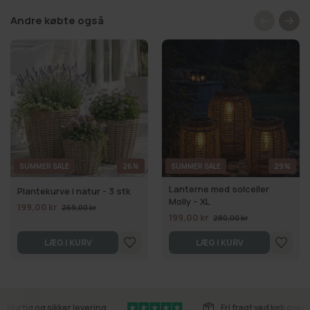
Andre købte også
SUMMER SALE
26%
SUMMER SALE
29%
Lanterne med solceller
Plantekurve i natur - 3 stk
Molly – XL
199,00 kr
269,00 kr
199,00 kr
280,00 kr
LÆG I KURV
LÆG I KURV
Hurtig og sikker levering
Fri fragt ved køb over 