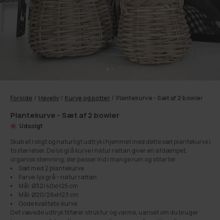
Forside
/
Haveliv
/
Kurve og potter
/
Plantekurve - Sæt af 2 bowler
Plantekurve - Sæt af 2 bowler
Udsolgt
Skab et roligt og naturligt udtryk i hjemmet med dette sæt plantekurve i
to størrelser. De lys grå kurve i natur rattan giver en afdæmpet,
organisk stemning, der passer ind i mange rum og stilarter.
Sæt med 2 plantekurve
Farve: lys grå – natur rattan
Mål: Ø32/40xH25 cm
Mål: Ø20/26xH23 cm
Gode kvalitets-kurve
Det vævede udtryk tilfører struktur og varme, uanset om du bruger