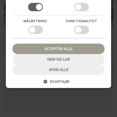
MÅLRETNING
FUNKTIONALITET
Nej tak, luk pop up
Pudebetræk Læder - Sort
Pudebetræk Læder - Sort
40x60
45x45
259,00 kr
199,00 kr
ACCEPTER ALLE
LÆG I KURV
LÆG I KURV
GEM OG LUK
AFVIS ALLE
VIS DETALJER