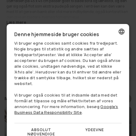
Størrelsen på 45 x 45 cm passer godt til både sofa og lænestol, og den
gør sig også flot som ekstra pude på sengen. I entréen kan den være
med til at gøre en bænk eller stol mere indbydende, og på kontoret kan
den give en blødere, hjemlig fornemmelse.
Læs mere
Vil du samle et personligt udtryk, kan du kombinere den med andre
puder i forskellige farver og overflader, så du får et afbalanceret og
160,00 kr
Normalpris
Denne hjemmeside bruger cookies
gennemført look i rummet.
Vi bruger egne cookies samt cookies fra tredjepart.
Se alt:
Få på lager
,
Møbler / Stue
,
Puder
,
Tæpper og puder
DANISH
FÅ BESKED NÅR VAREN ER PÅ LAGER
Nogle bruges til statistik og andre sættes af
tredjepartstjenester. Ved at klikke 'Accepter alle'
GERMAN
accepterer du brugen af cookies. Du kan også afvise
alle cookies, undtagen nødvendige, ved at klikke
et
Fri fragt ved køb over 749,-
14 dages retu
NORWEGIAN
'Afvis alle'. Herudover kan du til enhver tid ændre eller
trække dit samtykke tilbage, hvilket sker nederst på
SWEDISH
websitet.
Vi bruger også cookies til at indsamle data med det
Relaterede produkter
Vælg et produkt, og se om du
formål at tilpasse og måle effektiviteten af vores
annoncering. For mere information, besøg
Google's
har vundet en rabat
Business Data Responsibility Site
.
ABSOLUT
YDEEVNE
NØDVENDIGE