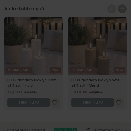
Andre købte også
SUMMER SALE
35%
SUMMER SALE
54%
LED Udendørs Bloklys Sæt
LED Udendørs Bloklys sæt
af 3 stk - Hvid
af 3 stk – Sand
45,00 kr
69,00 kr
69,00 kr
149,00 kr
LÆG I KURV
LÆG I KURV
Hurtig og sikker levering
Fri fragt ved køb over 