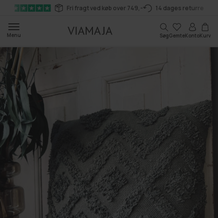
Gå til
Fri fragt ved køb over 749,-
14 dages returret
indhold
Kurv
Menu
Søg
Gemte
Konto
Kurv