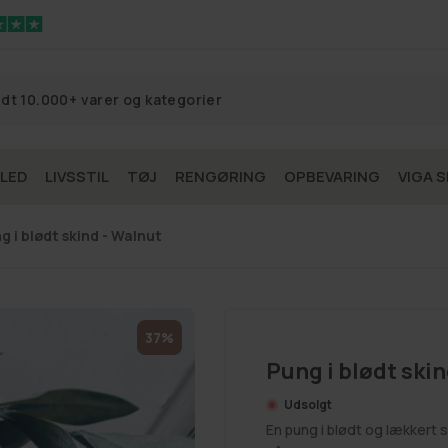
 LED
LIVSSTIL
TØJ
RENGØRING
OPBEVARING
VIGA S
g i blødt skind - Walnut
37%
Pung i blødt skin
Udsolgt
En pung i blødt og lækkert s