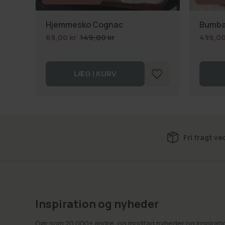
Hjemmesko Cognac
Bumba
69,00 kr
149,00 kr
499,00
LÆG I KURV
Fri fragt ve
Inspiration og nyheder
Gør som 20.000+ andre, og modtag nyheder og inspiration