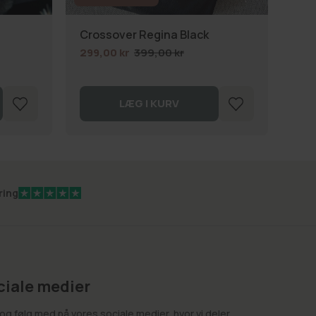
Crossover Regina Black
Dæk
299,00 kr
399,00 kr
25,
LÆG I KURV
ring
ciale medier
g følg med på vores sociale medier, hvor vi deler