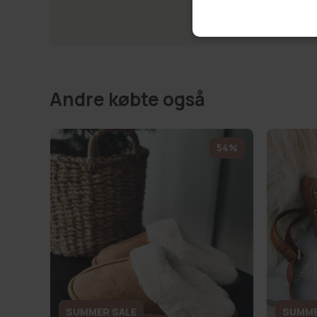
Andre købte også
54%
SUMMER SALE
SUMME