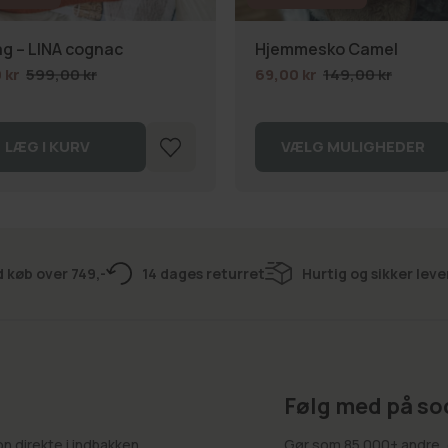
g – LINA cognac
Hjemmesko Camel
 kr
599,00 kr
69,00 kr
149,00 kr
LÆG I KURV
VÆLG MULIGHEDER
d køb over 749,-
14 dages returret
Hurtig og sikker leve
Følg med på so
 direkte i indbakken.
Gør som 85.000+ andre, o