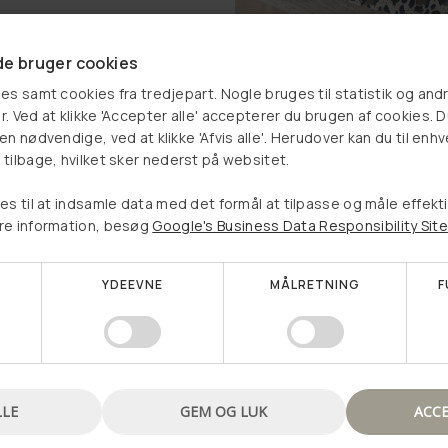
e bruger cookies
roco i skind - Cognac
Pung Aura Leopard
es samt cookies fra tredjepart. Nogle bruges til statistik og and
 kr
299,00 kr
. Ved at klikke 'Accepter alle' accepterer du brugen af cookies. 
Vælg et produkt, og se om
n nødvendige, ved at klikke 'Afvis alle'. Herudover kan du til enhv
tilbage, hvilket sker nederst på websitet.
du har vundet en rabat
LÆG I KURV
LÆG I KURV
es til at indsamle data med det formål at tilpasse og måle effekt
re information, besøg
Google's Business Data Responsibility Site
YDEEVNE
MÅLRETNING
F
Nej tak, jeg vil ikke vinde en rabat
LLE
GEM OG LUK
ACCE