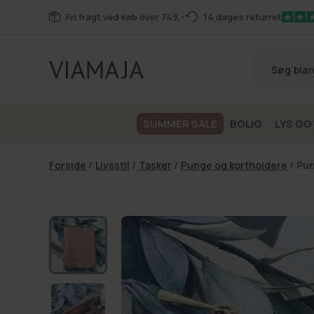
Gå til
Fri fragt ved køb over 749,-
14 dages returret
indhold
SUMMER SALE
BOLIG
LYS OG
Forside
/
Livsstil
/
Tasker
/
Punge og kortholdere
/
Pun