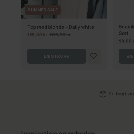
SUMMER SALE
Seamle
Top med blonde – Daily white
Sort
185,00 kr
209,00 kr
99,00 
LÆG I KURV
VÆ
Fri fragt ve
Inspiration og nyheder