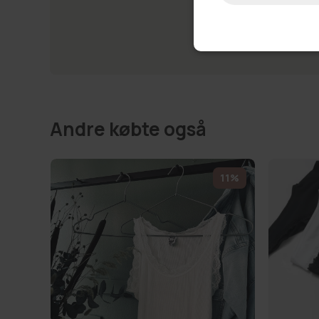
Andre købte også
11%