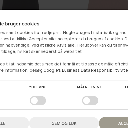
e bruger cookies
riam black
Top Miriam rose
es samt cookies fra tredjepart. Nogle bruges til statistik og and
. Ved at klikke 'Accepter alle' accepterer du brugen af cookies. 
 kr
309,00 kr
Vælg et produkt, og se om
n nødvendige, ved at klikke 'Afvis alle'. Herudover kan du til enhv
tilbage, hvilket sker nederst på websitet.
du har vundet en rabat
LG MULIGHEDER
VÆLG MULIGHEDER
es til at indsamle data med det formål at tilpasse og måle effekt
re information, besøg
Google's Business Data Responsibility Site
YDEEVNE
MÅLRETNING
F
Nej tak, jeg vil ikke vinde en rabat
LLE
GEM OG LUK
ACCE