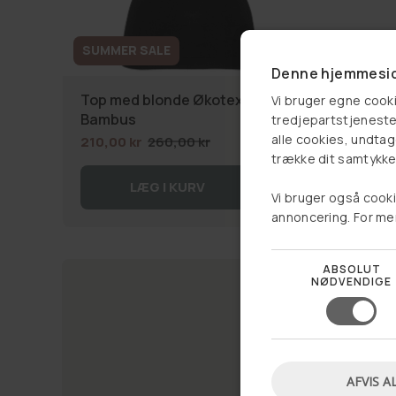
SUMMER SALE
Denne hjemmesid
Top med blonde Økotex black –
Top Mi
Vi bruger egne cooki
Bambus
tredjepartstjenester
309,00
alle cookies, undtage
210,00 kr
260,00 kr
trække dit samtykke 
LÆG I KURV
VÆ
Vi bruger også cooki
annoncering. For me
ABSOLUT
NØDVENDIGE
AFVIS A