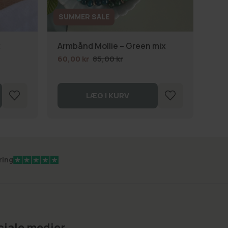
SUMMER SALE
SU
x
Armbånd Mollie – Green mix
Dør
60,00 kr
85,00 kr
99,
LÆG I KURV
ring
ciale medier