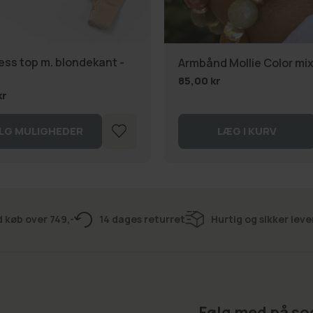
ss top m. blondekant -
Armbånd Mollie Color mi
85,00 kr
kr
LG MULIGHEDER
LÆG I KURV
d køb over 749,-
14 dages returret
Hurtig og sikker leve
Følg med på so