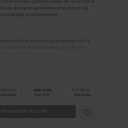
S/M er en enkel og feminin basis, der får sit udtryk
 let top, der kan bruges både som et diskret lag
 selvstændigt sommerelement.
inere med både klassiske og afslappede outfits.
r skjorte som et blødt inderlag, eller bær den
 nederdel eller et par shorts.
lager
,
Livsstil
,
Toppe
,
Tøj
,
Undertøj
399,00 kr
Køb 3 stk.
567,00 kr
420,00 kr
Spar 10%
630,00 kr
NÅR VAREN ER PÅ LAGER