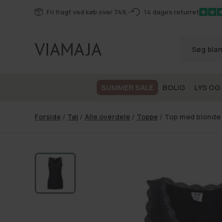
Gå til
Fri fragt ved køb over 749,-
14 dages returret
indhold
SUMMER SALE
BOLIG
LYS OG
Forside
/
Tøj
/
Alle overdele
/
Toppe
/
Top med blonde 