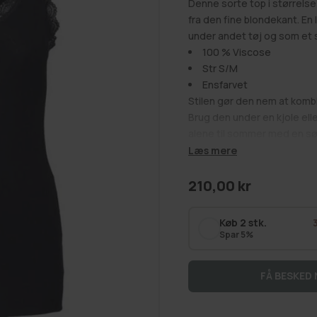
Denne sorte top i størrelse 
fra den fine blondekant. En
under andet tøj og som et
100 % Viscose
Str S/M
Ensfarvet
Stilen gør den nem at komb
Brug den under en kjole elle
alene til sommer med en sød
Læs mere
Se alt:
Alle overdele
,
Få på 
Normalpris
210,00 kr
Køb 2 stk.
Spar 5%
FÅ BESKED 