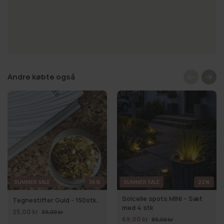
Andre købte også
SUMMER SALE
36%
SUMMER SALE
22%
Solcelle spots MINI – Sæt
Tegnestifter Guld - 150stk.
med 4 stk
25,00 kr
39,00 kr
69,00 kr
89,00 kr