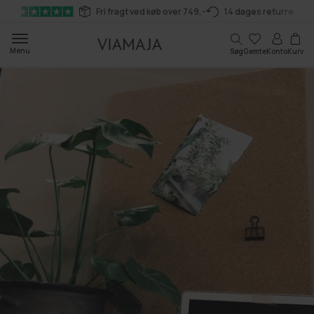
Gå til
Fri fragt ved køb over 749,-
14 dages returret
indhold
Kurv
Menu
Søg
Gemte
Konto
Kurv