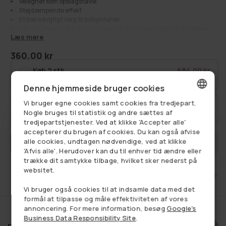
Velegnet som opslagstavle
Støjdæmpende effekt
Et bæredygtigt valg til boliginteriør
Korken er udvalgt i den fineste kvalitet i sin kategori og har en lækker,
Læs mere
naturlig overflade, der passer ind i både moderne og mere klassiske
rum. Materialet skaber en varm, organisk stemning og tilfører hjemmet
360,00 kr
Normalpris
et udtryk med kant.
Pladen fungerer særligt godt som et sted til planlægning og inspiration,
Køb 2 stk.
684,00 kr
hvor du kan samle alt fra små noter til visuelle collager. Den
Spar 5%
720,00 kr
støjdæmpende effekt gør den desuden oplagt, når du vil skabe lidt mere
Denne hjemmeside bruger cookies
ro i omgivelserne.
Den kan bruges mange steder i boligen – fra entré og gang til kontor,
Vi bruger egne cookies samt cookies fra tredjepart.
Køb 3 stk.
972,00 kr
DANISH
køkken, stue, spiseområde, soveværelse eller børneværelse – alt efter
Nogle bruges til statistik og andre sættes af
Spar 10%
1.080,00 kr
hvor du har brug for et praktisk og dekorativt overblik.
tredjepartstjenester. Ved at klikke 'Accepter alle'
GERMAN
Find alt vores pynt til opslagstavler
HER
.
accepterer du brugen af cookies. Du kan også afvise
alle cookies, undtagen nødvendige, ved at klikke
FÅ BESKED NÅR VAREN ER PÅ LAGER
NORWEGIAN
Se alt:
Boligindretning
,
Få på lager
,
Kork
,
Kork opslagstavler
,
'Afvis alle'. Herudover kan du til enhver tid ændre eller
Korkplader
,
Luksus kork
trække dit samtykke tilbage, hvilket sker nederst på
SWEDISH
websitet.
et
Fri fragt ved køb over 749,-
14 dages retu
Vi bruger også cookies til at indsamle data med det
formål at tilpasse og måle effektiviteten af vores
annoncering. For mere information, besøg
Google's
Business Data Responsibility Site
.