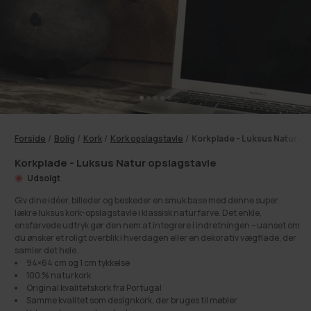
Forside
/
Bolig
/
Kork
/
Kork opslagstavle
/
Korkplade - Luksus Natur op
Korkplade - Luksus Natur opslagstavle
Udsolgt
Giv dine idéer, billeder og beskeder en smuk base med denne super
lækre luksus kork-opslagstavle i klassisk naturfarve. Det enkle,
ensfarvede udtryk gør den nem at integrere i indretningen – uanset om
du ønsker et roligt overblik i hverdagen eller en dekorativ vægflade, der
samler det hele.
94×64 cm og 1 cm tykkelse
100 % naturkork
Original kvalitetskork fra Portugal
Samme kvalitet som designkork, der bruges til møbler