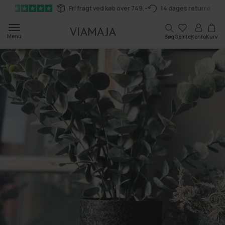
Gå til
Fri fragt ved køb over 749,-
14 dages returret
indhold
Kurv
Menu
Søg
Gemte
Konto
Kurv