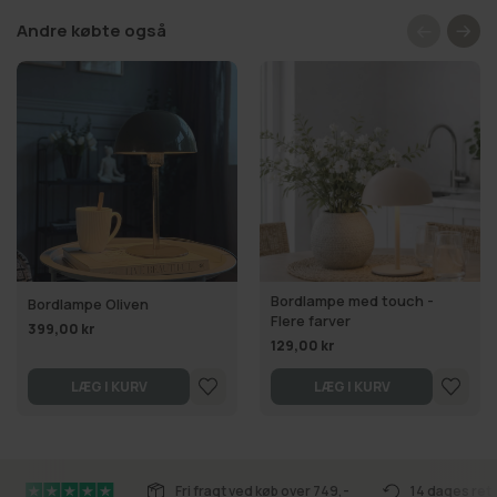
Andre købte også
Bordlampe med touch -
Bordlampe Oliven
Flere farver
399,00 kr
129,00 kr
LÆG I KURV
LÆG I KURV
Fri fragt ved køb over 749,-
14 dages ret