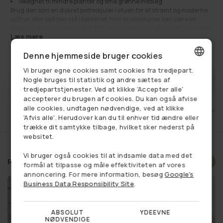
Velegnet til mindre planter og små grønne indslag
Brug den som en diskret potteskjuler i stuen for et stramt og moderne
udtryk, eller lad den stå i køkkenet, hvor krydderurter kan være en
naturlig del af indretningen. Den sorte farve giver et enkelt fokus, som
Læs mere
lader planten tale for sig selv.
90,00 kr
Se alt:
Normalpris
Dekoration
,
Få på lager
,
Urtepotter
Denne hjemmeside bruger cookies
Vi bruger egne cookies samt cookies fra tredjepart.
DANISH
FÅ BESKED NÅR VAREN ER PÅ LAGER
Nogle bruges til statistik og andre sættes af
tredjepartstjenester. Ved at klikke 'Accepter alle'
GERMAN
accepterer du brugen af cookies. Du kan også afvise
alle cookies, undtagen nødvendige, ved at klikke
et
Fri fragt ved køb over 749,-
14 dages retu
NORWEGIAN
'Afvis alle'. Herudover kan du til enhver tid ændre eller
trække dit samtykke tilbage, hvilket sker nederst på
SWEDISH
websitet.
Vi bruger også cookies til at indsamle data med det
Relaterede produkter
formål at tilpasse og måle effektiviteten af vores
annoncering. For mere information, besøg
Google's
Business Data Responsibility Site
.
ABSOLUT
YDEEVNE
NØDVENDIGE