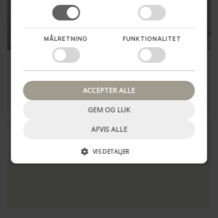
Vil du vinde en hemmelig
rabat til dit første køb?
MÅLRETNING
FUNKTIONALITET
Ja tak!
Urtepotte Sand - Flere
Opsats
størrelser
Nej tak, luk pop up
235,00 kr
79,00 kr
ACCEPTER ALLE
LÆG I KURV
LÆG I KURV
GEM OG LUK
AFVIS ALLE
VIS DETALJER