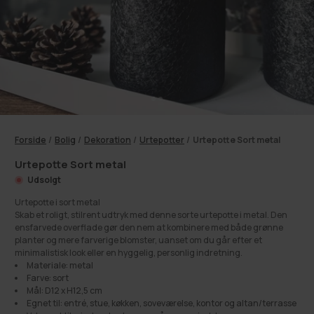
Forside
/
Bolig
/
Dekoration
/
Urtepotter
/
Urtepotte Sort metal
Urtepotte Sort metal
Udsolgt
Urtepotte i sort metal
Skab et roligt, stilrent udtryk med denne sorte urtepotte i metal. Den
ensfarvede overflade gør den nem at kombinere med både grønne
planter og mere farverige blomster, uanset om du går efter et
minimalistisk look eller en hyggelig, personlig indretning.
Materiale: metal
Farve: sort
Mål: D12 x H12,5 cm
Egnet til: entré, stue, køkken, soveværelse, kontor og altan/terrasse