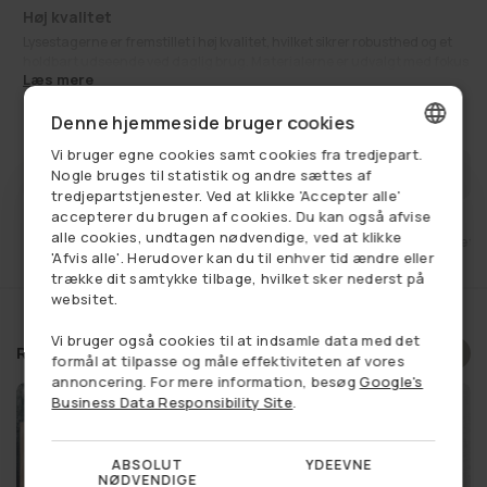
Høj kvalitet
Lysestagerne er fremstillet i høj kvalitet, hvilket sikrer robusthed og et
holdbart udseende ved daglig brug. Materialerne er udvalgt med fokus
Læs mere
på en stabil og sikker base til dine lys, så funktion og æstetik går hånd i
hånd.
260,00 kr
Udsalgspris
Normalpris
290,00 kr
Denne hjemmeside bruger cookies
Opgrader din indretning med stil og enkelhed. Giv dine rum et moderne
touch med VIAMAJA Simple – Black lysestager, og tilføj et strejf af
Vi bruger egne cookies samt cookies fra tredjepart.
elegance i din indretning.
DANISH
FÅ BESKED NÅR VAREN ER PÅ LAGER
Nogle bruges til statistik og andre sættes af
Udforsk gerne kategorien
VIAMAJA design Lysestager
.
tredjepartstjenester. Ved at klikke 'Accepter alle'
GERMAN
Se alt:
Få på lager
,
Gode gaveideer
,
Udsalg
,
VIAMAJA design
,
accepterer du brugen af cookies. Du kan også afvise
VIAMAJA design Lysestager
alle cookies, undtagen nødvendige, ved at klikke
et
Fri fragt ved køb over 749,-
14 dages retu
NORWEGIAN
'Afvis alle'. Herudover kan du til enhver tid ændre eller
trække dit samtykke tilbage, hvilket sker nederst på
SWEDISH
websitet.
Vi bruger også cookies til at indsamle data med det
Relaterede produkter
formål at tilpasse og måle effektiviteten af vores
annoncering. For mere information, besøg
Google's
Business Data Responsibility Site
.
ABSOLUT
YDEEVNE
NØDVENDIGE