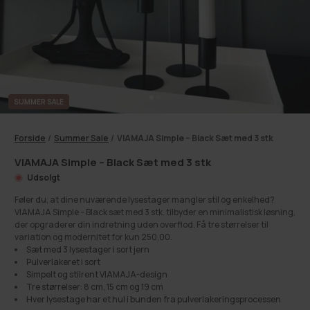
SUMMER SALE
Forside
/
Summer Sale
/
VIAMAJA Simple – Black Sæt med 3 stk
VIAMAJA Simple – Black Sæt med 3 stk
Udsolgt
Føler du, at dine nuværende lysestager mangler stil og enkelhed?
VIAMAJA Simple – Black sæt med 3 stk. tilbyder en minimalistisk løsning,
der opgraderer din indretning uden overflod. Få tre størrelser til
variation og modernitet for kun 250,00.
Sæt med 3 lysestager i sort jern
Pulverlakeret i sort
Simpelt og stilrent VIAMAJA-design
Tre størrelser: 8 cm, 15 cm og 19 cm
Hver lysestage har et hul i bunden fra pulverlakeringsprocessen