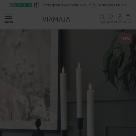
Gå til
Fri fragt ved køb over 749,-
14 dages returret
indhold
Kurv
Menu
Søg
Gemte
Konto
Kurv
10%