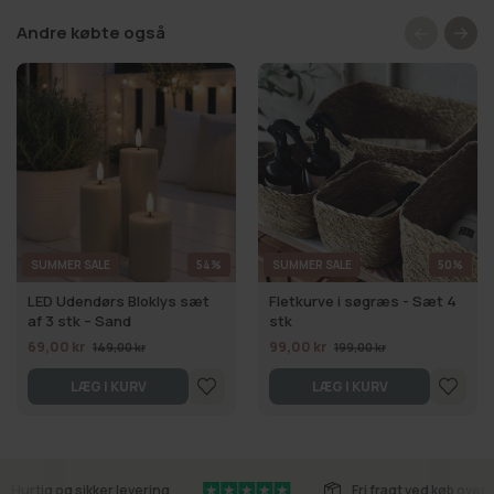
Andre købte også
SUMMER SALE
54%
SUMMER SALE
50%
LED Udendørs Bloklys sæt
Fletkurve i søgræs - Sæt 4
af 3 stk – Sand
stk
69,00 kr
99,00 kr
149,00 kr
199,00 kr
LÆG I KURV
LÆG I KURV
Hurtig og sikker levering
Fri fragt ved køb over 